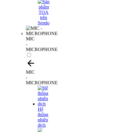
MIC
-
MICROPHONE
MIC
-
MICROPHONE
Hệ
thống
phiên
dịch