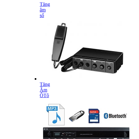
Tăng
âm
số
Tăng
Âm
ÔTô