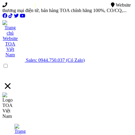
0949.015.886
|
0944.750.037
sales@ttsvietnam.vn
Website
thương mại điện tử, bán hàng TOA chính hãng 100%, CO/CQ,...
Sales: 0944.750.037 (Có Zalo)
Menu