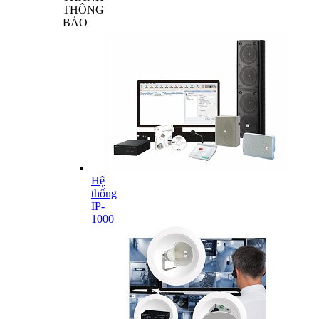
THÔNG
BÁO
Hệ
thống
IP-
1000