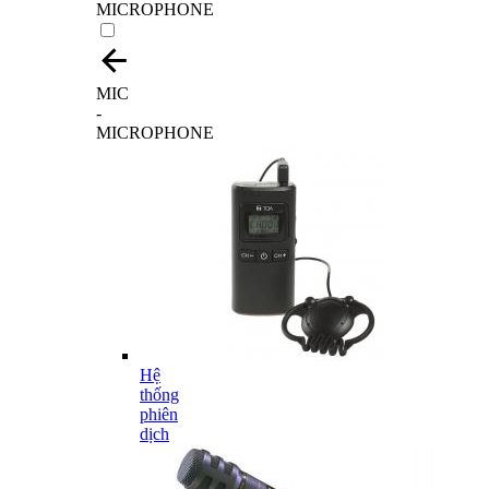
MICROPHONE
MIC
-
MICROPHONE
Hệ
thống
phiên
dịch