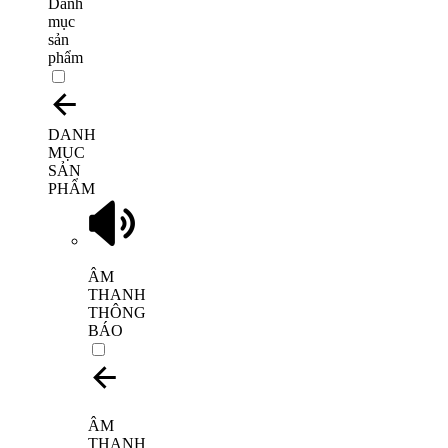
Danh
mục
sản
phẩm
DANH
MỤC
SẢN
PHẨM
ÂM
THANH
THÔNG
BÁO
ÂM
THANH