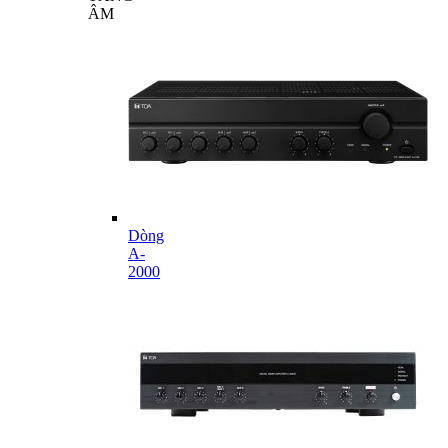
ÂM
Dòng
A-
2000