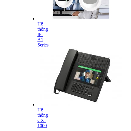
Hệ
thống
IP-
A1
Series
Hệ
thống
CX-
1000