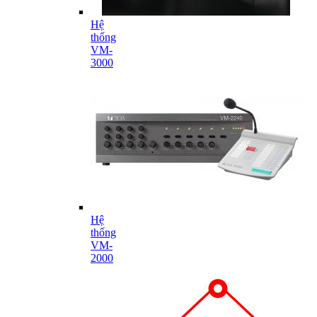
Hệ
thống
VM-
3000
Hệ
thống
VM-
2000