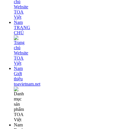
TRANG
CHỦ
Giới
thiệu
toavietnam.net