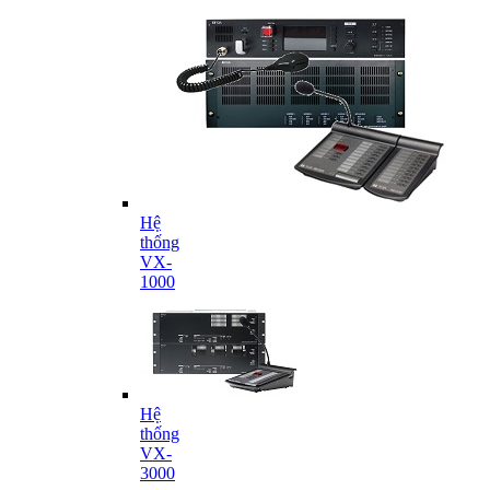
Hệ
thống
VX-
1000
Hệ
thống
VX-
3000