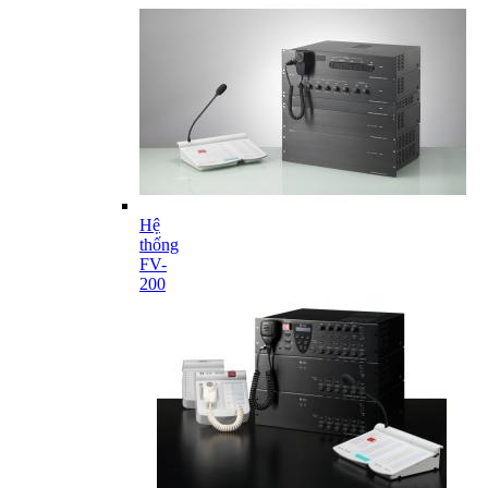
Hệ
thống
FV-
200