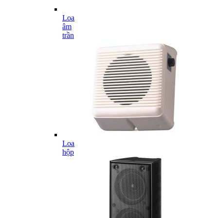
Loa
âm
trần
Loa
hộp