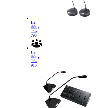
Hệ
thống
TS-
790
Hệ
thống
TS-
910