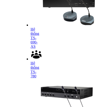
Hệ
thống
TS-
690-
AS
Hệ
thống
TS-
780