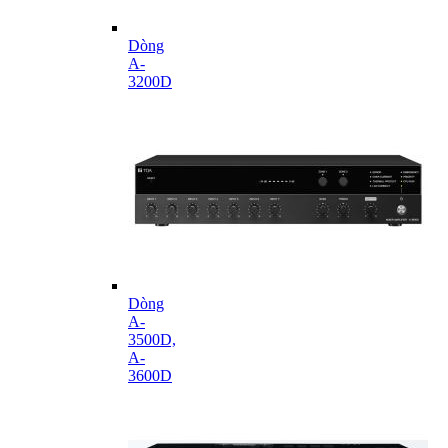
Dòng
A-
3200D
Dòng
A-
3500D,
A-
3600D