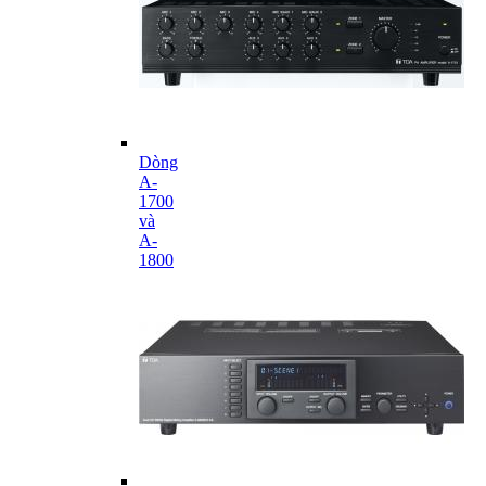
Dòng
A-
1700
và
A-
1800