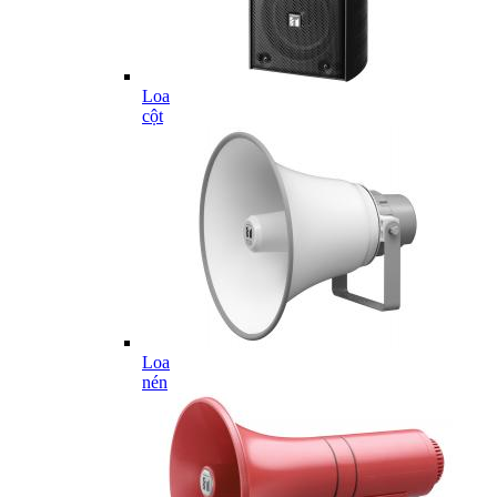
Loa
cột
Loa
nén