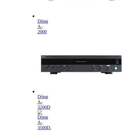
Dòng
A-
2000
Dòng
A-
3200D