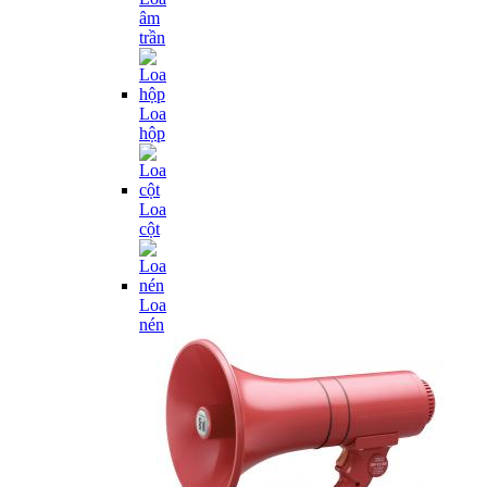
âm
trần
Loa
hộp
Loa
cột
Loa
nén