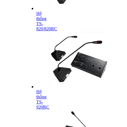
Hệ
thống
TS-
820/820RC
Hệ
thống
TS-
920RC