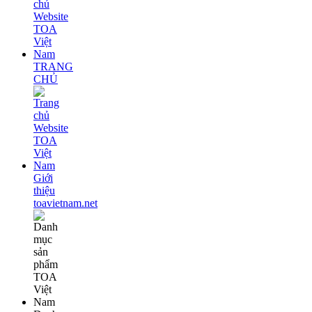
TRANG
CHỦ
Giới
thiệu
toavietnam.net