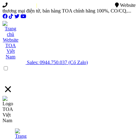
0949.015.886
|
0944.750.037
sales@ttsvietnam.vn
Website
thương mại điện tử, bán hàng TOA chính hãng 100%, CO/CQ,...
Sales: 0944.750.037 (Có Zalo)
Menu