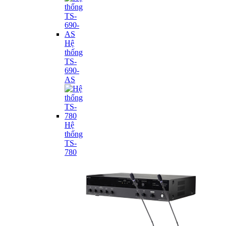
Hệ
thống
TS-
690-
AS
Hệ
thống
TS-
780