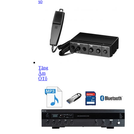
số
Tăng
Âm
ÔTô