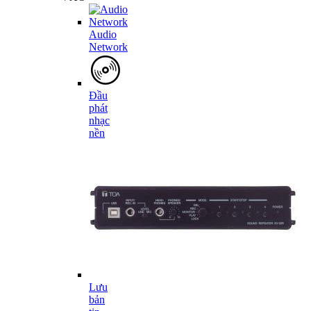
Audio
Network
Đầu
phát
nhạc
nền
Lưu
bản