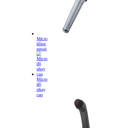
Micro
hồng
ngoại
Micro
độ
nhạy
cao