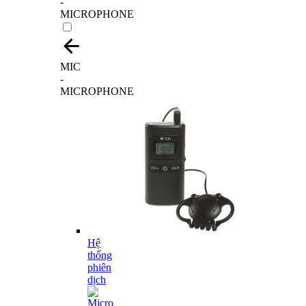
-
MICROPHONE
MIC
-
MICROPHONE
Hệ
thống
phiên
dịch