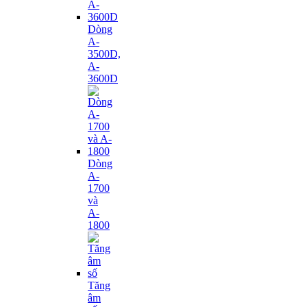
Dòng
A-
3500D,
A-
3600D
Dòng
A-
1700
và
A-
1800
Tăng
âm