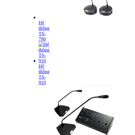
Hệ
thống
TS-
790
Hệ
thống
TS-
910