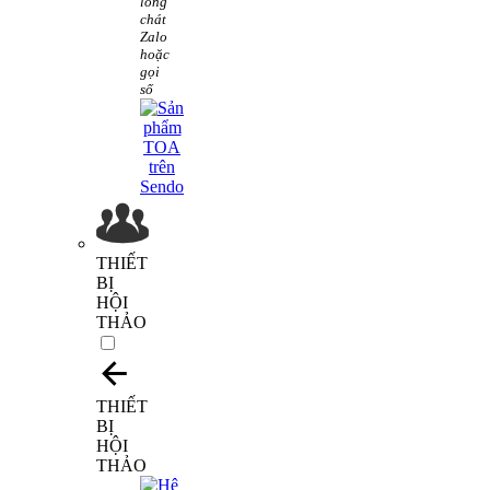
lòng
chát
Zalo
hoặc
gọi
số
THIẾT
BỊ
HỘI
THẢO
THIẾT
BỊ
HỘI
THẢO