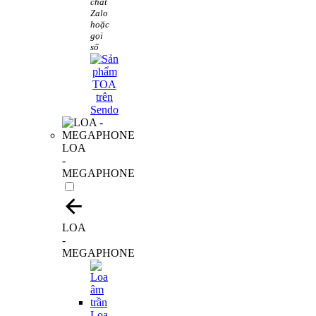
chát
Zalo
hoặc
gọi
số
LOA
-
MEGAPHONE
LOA
-
MEGAPHONE
Loa