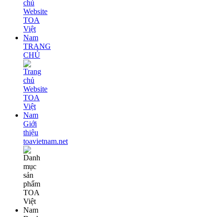
TRANG
CHỦ
Giới
thiệu
toavietnam.net