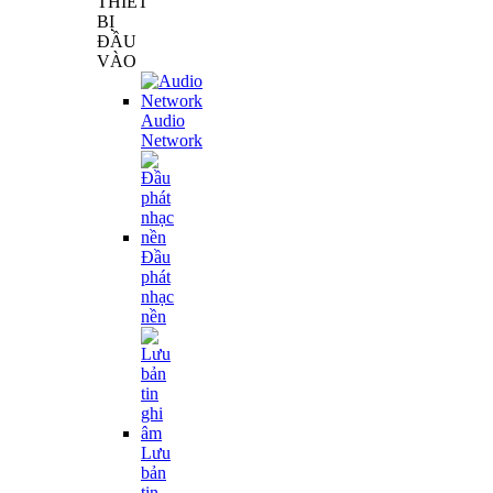
THIẾT
BỊ
ĐẦU
VÀO
Audio
Network
Đầu
phát
nhạc
nền
Lưu
bản
tin