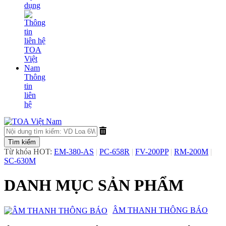
dụng
Thông
tin
liên
hệ
Từ khóa HOT:
EM-380-AS
|
PC-658R
|
FV-200PP
|
RM-200M
|
SC-630M
DANH MỤC SẢN PHẨM
​ÂM THANH THÔNG BÁO