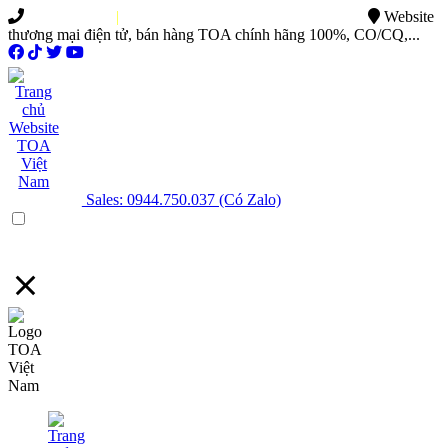
0949.015.886
|
0944.750.037
sales@ttsvietnam.vn
Website
thương mại điện tử, bán hàng TOA chính hãng 100%, CO/CQ,...
Sales: 0944.750.037 (Có Zalo)
Menu