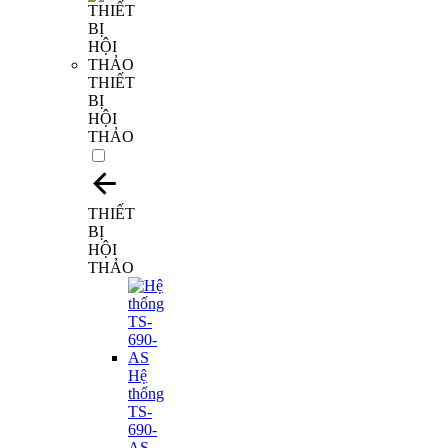
THIẾT
BỊ
HỘI
THẢO
THIẾT
BỊ
HỘI
THẢO
Hệ
thống
TS-
690-
AS