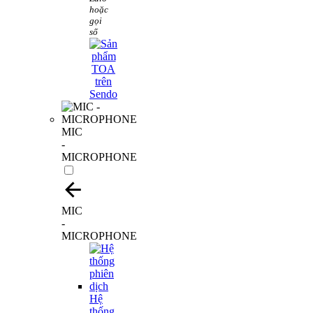
hoặc
gọi
số
MIC
-
MICROPHONE
MIC
-
MICROPHONE
Hệ
thống