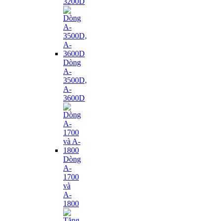
3200D
Dòng
A-
3500D,
A-
3600D
Dòng
A-
1700
và
A-
1800