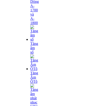
Dòng
A-
1700
và
A-
1800
Tăng
âm
số
Tăng
Âm
ÔTô