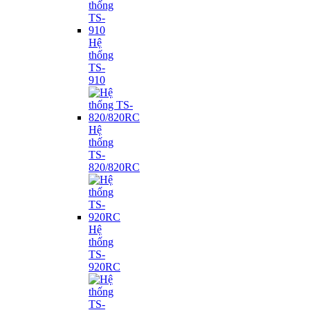
Hệ
thống
TS-
910
Hệ
thống
TS-
820/820RC
Hệ
thống
TS-
920RC