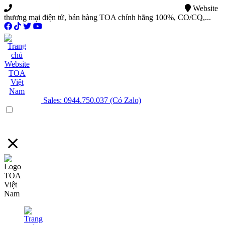
0949.015.886
|
0944.750.037
sales@ttsvietnam.vn
Website
thương mại điện tử, bán hàng TOA chính hãng 100%, CO/CQ,...
Sales: 0944.750.037 (Có Zalo)
Menu