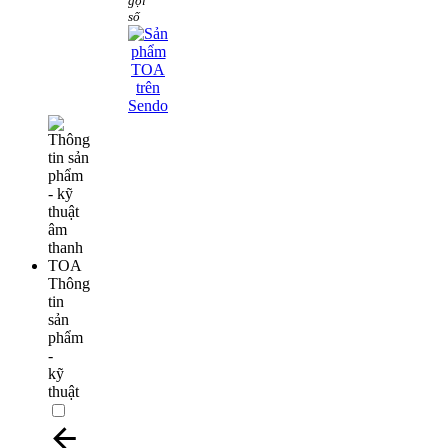
gọi
số
Thông
tin
sản
phẩm
-
kỹ
thuật