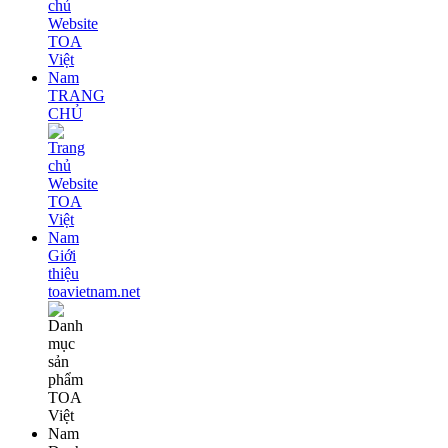
TRANG
CHỦ
Giới
thiệu
toavietnam.net