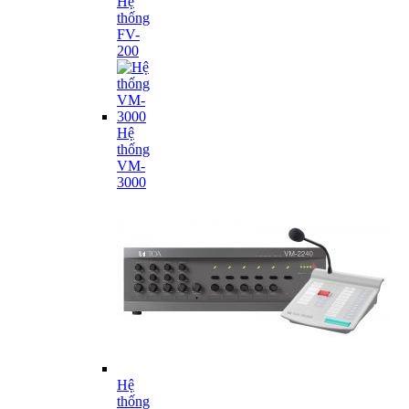
Hệ
thống
FV-
200
Hệ
thống
VM-
3000
Hệ
thống