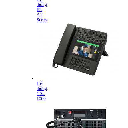
thống
IP-
A1
Series
Hệ
thống
CX-
1000