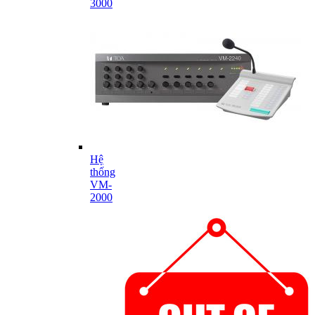
3000
Hệ
thống
VM-
2000