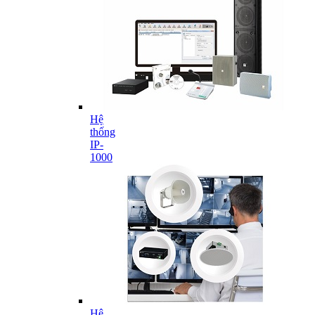
Hệ
thống
IP-
1000
Hệ