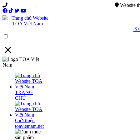
0949.015.886
|
0944.750.037
sales@ttsvietnam.vn
Website t
Sal
Menu
TRANG
CHỦ
Giới thiệu
toavietnam.net