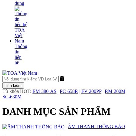
dụng
Thông
tin
liên
hệ
Từ khóa HOT:
EM-380-AS
|
PC-658R
|
FV-200PP
|
RM-200M
|
SC-630M
DANH MỤC SẢN PHẨM
​ÂM THANH THÔNG BÁO