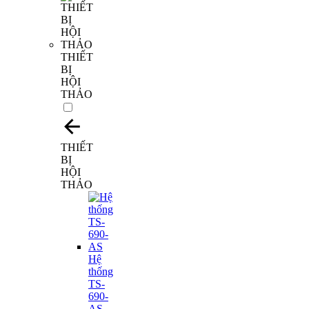
THIẾT
BỊ
HỘI
THẢO
THIẾT
BỊ
HỘI
THẢO
Hệ
thống
TS-
690-
AS