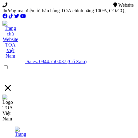
0949.015.886
|
0944.750.037
sales@ttsvietnam.vn
Website
thương mại điện tử, bán hàng TOA chính hãng 100%, CO/CQ,...
Sales: 0944.750.037 (Có Zalo)
Menu