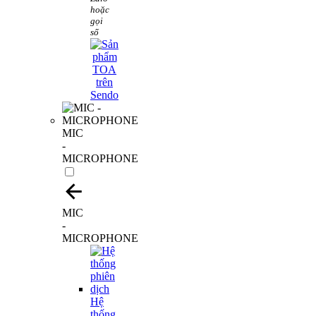
hoặc
gọi
số
MIC
-
MICROPHONE
MIC
-
MICROPHONE
Hệ
thống