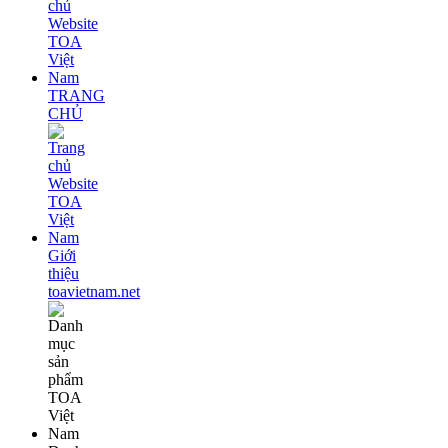
TRANG
CHỦ
Giới
thiệu
toavietnam.net