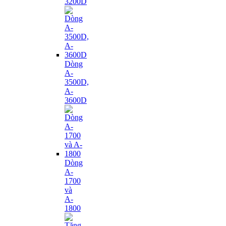
3200D
Dòng
A-
3500D,
A-
3600D
Dòng
A-
1700
và
A-
1800