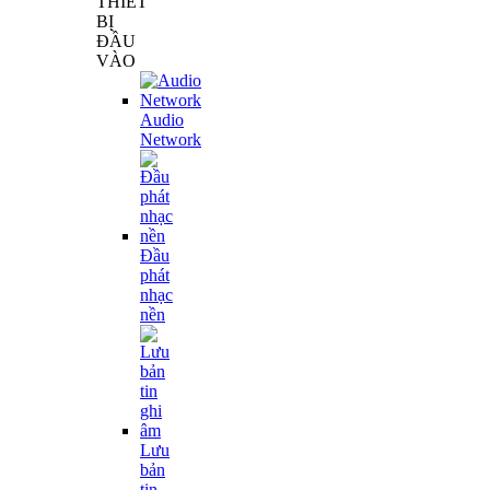
THIẾT
BỊ
ĐẦU
VÀO
Audio
Network
Đầu
phát
nhạc
nền
Lưu
bản
tin