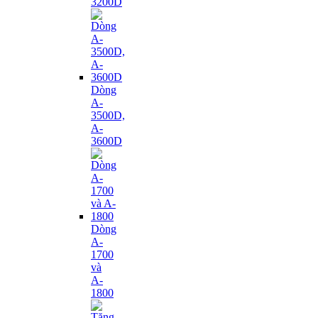
3200D
Dòng
A-
3500D,
A-
3600D
Dòng
A-
1700
và
A-
1800