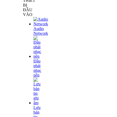
THIẾT
BỊ
ĐẦU
VÀO
Audio
Network
Đầu
phát
nhạc
nền
Lưu
bản
tin