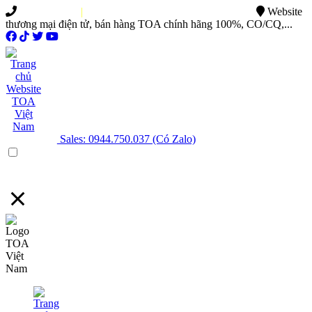
0949.015.886
|
0944.750.037
sales@ttsvietnam.vn
Website
thương mại điện tử, bán hàng TOA chính hãng 100%, CO/CQ,...
Sales: 0944.750.037 (Có Zalo)
Menu