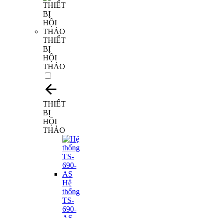
THIẾT
BỊ
HỘI
THẢO
THIẾT
BỊ
HỘI
THẢO
Hệ
thống
TS-
690-
AS