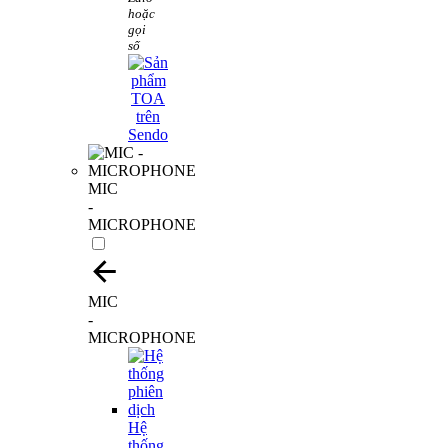
hoặc
gọi
số
MIC
-
MICROPHONE
MIC
-
MICROPHONE
Hệ
thống