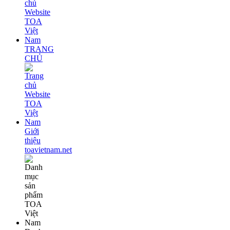
TRANG
CHỦ
Giới
thiệu
toavietnam.net