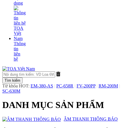
dụng
Thông
tin
liên
hệ
Từ khóa HOT:
EM-380-AS
|
PC-658R
|
FV-200PP
|
RM-200M
|
SC-630M
DANH MỤC SẢN PHẨM
​ÂM THANH THÔNG BÁO