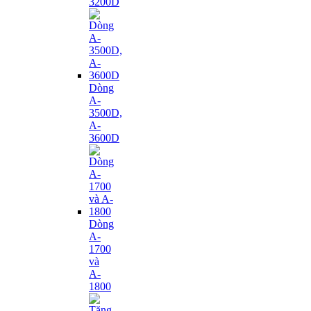
3200D
Dòng
A-
3500D,
A-
3600D
Dòng
A-
1700
và
A-
1800