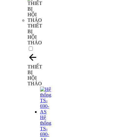
THIẾT
BỊ
HỘI
THẢO
THIẾT
BỊ
HỘI
THẢO
Hệ
thống
TS-
690-
AS