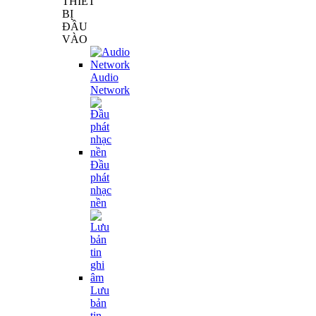
THIẾT
BỊ
ĐẦU
VÀO
Audio
Network
Đầu
phát
nhạc
nền
Lưu
bản
tin