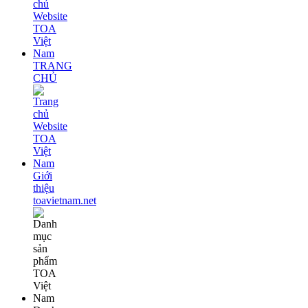
TRANG
CHỦ
Giới
thiệu
toavietnam.net