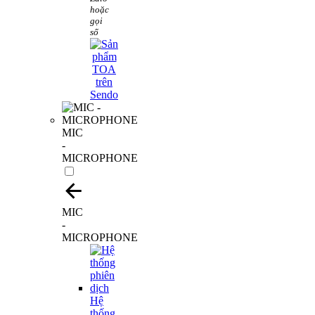
hoặc
gọi
số
MIC
-
MICROPHONE
MIC
-
MICROPHONE
Hệ
thống