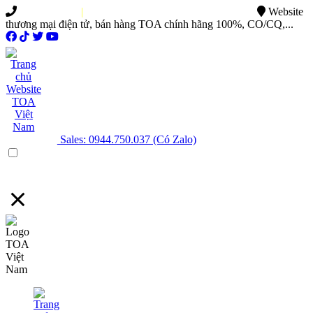
0949.015.886
|
0944.750.037
sales@ttsvietnam.vn
Website
thương mại điện tử, bán hàng TOA chính hãng 100%, CO/CQ,...
Sales: 0944.750.037 (Có Zalo)
Menu