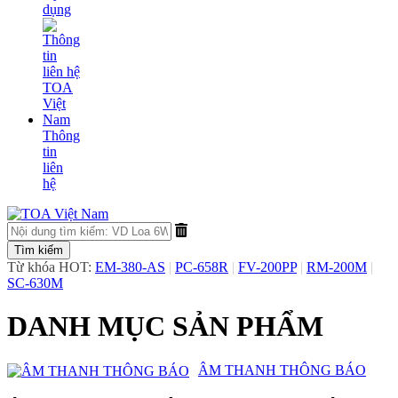
dụng
Thông
tin
liên
hệ
Từ khóa HOT:
EM-380-AS
|
PC-658R
|
FV-200PP
|
RM-200M
|
SC-630M
DANH MỤC SẢN PHẨM
​ÂM THANH THÔNG BÁO