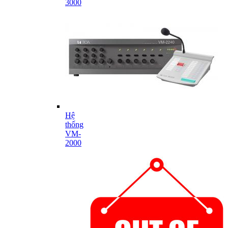
3000
Hệ
thống
VM-
2000