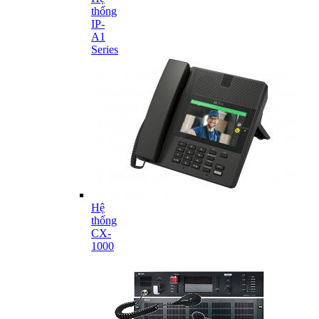
thống
IP-
A1
Series
Hệ
thống
CX-
1000