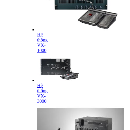
Hệ
thống
VX-
1000
Hệ
thống
VX-
3000