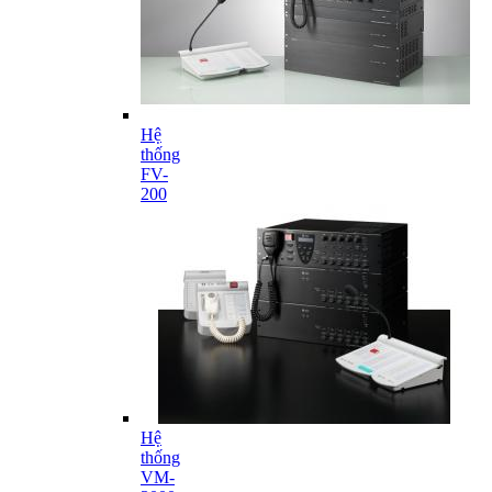
Hệ
thống
FV-
200
Hệ
thống
VM-