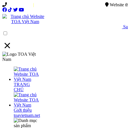
0949.015.886
|
0944.750.037
sales@ttsvietnam.vn
Website t
Sal
Menu
TRANG
CHỦ
Giới thiệu
toavietnam.net