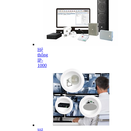
Hệ
thống
IP-
1000
Hệ