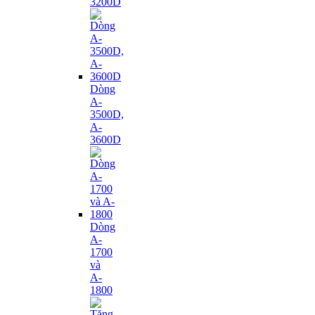
3200D
Dòng
A-
3500D,
A-
3600D
Dòng
A-
1700
và
A-
1800