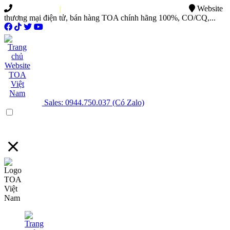
0949.015.886
|
0944.750.037
sales@ttsvietnam.vn
Website
thương mại điện tử, bán hàng TOA chính hãng 100%, CO/CQ,...
Sales: 0944.750.037 (Có Zalo)
Menu