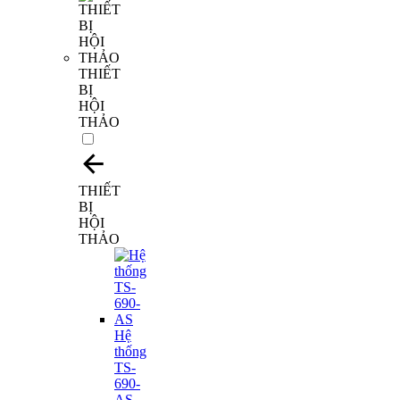
THIẾT
BỊ
HỘI
THẢO
THIẾT
BỊ
HỘI
THẢO
Hệ
thống
TS-
690-
AS