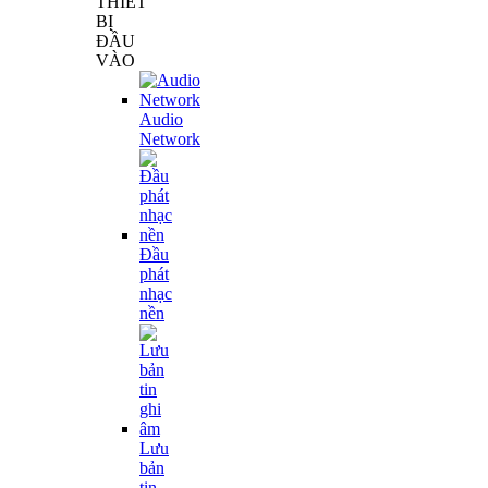
THIẾT
BỊ
ĐẦU
VÀO
Audio
Network
Đầu
phát
nhạc
nền
Lưu
bản
tin