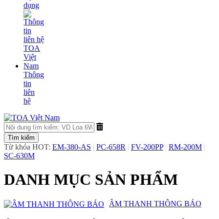
dụng
Thông
tin
liên
hệ
Từ khóa HOT:
EM-380-AS
|
PC-658R
|
FV-200PP
|
RM-200M
|
SC-630M
DANH MỤC SẢN PHẨM
​ÂM THANH THÔNG BÁO