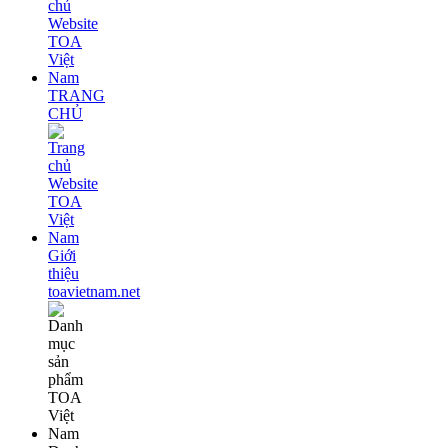
TRANG
CHỦ
Giới
thiệu
toavietnam.net