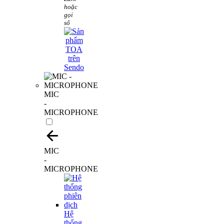
hoặc
gọi
số
MIC
-
MICROPHONE
MIC
-
MICROPHONE
Hệ
thống