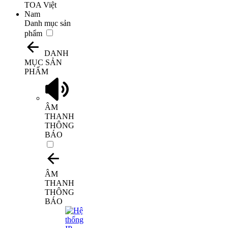
Danh mục sản
phẩm
DANH
MỤC SẢN
PHẨM
ÂM
THANH
THÔNG
BÁO
ÂM
THANH
THÔNG
BÁO