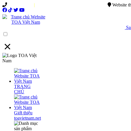
0949.015.886
|
0944.750.037
sales@ttsvietnam.vn
Website t
Sal
Menu
TRANG
CHỦ
Giới thiệu
toavietnam.net