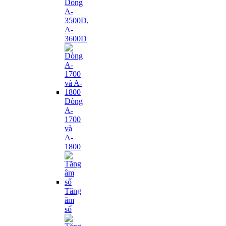
Dòng
A-
3500D,
A-
3600D
Dòng
A-
1700
và
A-
1800
Tăng
âm
số