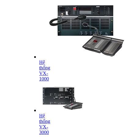
Hệ
thống
VX-
1000
Hệ
thống
VX-
3000