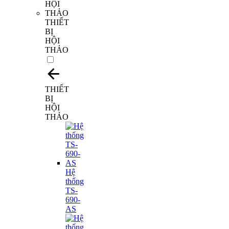
THIẾT
BỊ
HỘI
THẢO
THIẾT
BỊ
HỘI
THẢO
Hệ
thống
TS-
690-
AS