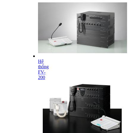
Hệ
thống
FV-
200