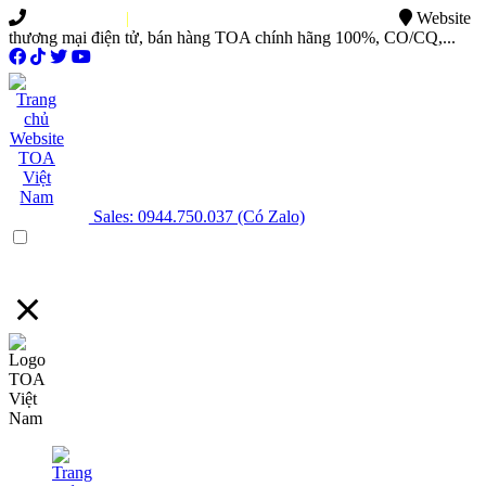
0949.015.886
|
0944.750.037
sales@ttsvietnam.vn
Website
thương mại điện tử, bán hàng TOA chính hãng 100%, CO/CQ,...
Sales: 0944.750.037 (Có Zalo)
Menu