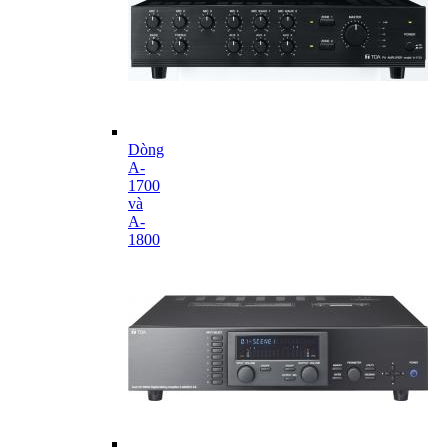
Dòng
A-
1700
và
A-
1800