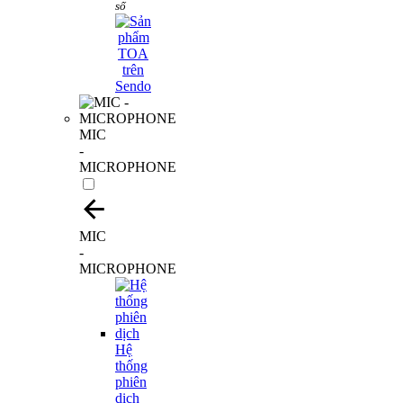
số
MIC
-
MICROPHONE
MIC
-
MICROPHONE
Hệ
thống
phiên
dịch