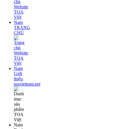
TRANG
CHỦ
Giới
thiệu
toavietnam.net