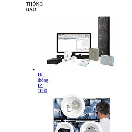
THÔNG
BÁO
Hệ
thống
IP-
1000