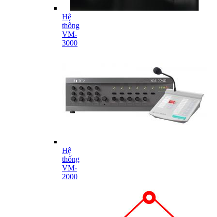
Hệ
thống
VM-
3000
Hệ
thống
VM-
2000