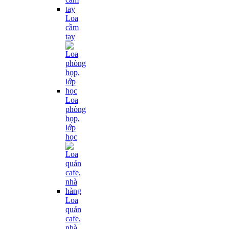
Loa
cầm
tay
Loa
phòng
họp,
lớp
học
Loa
quán
cafe,
nhà