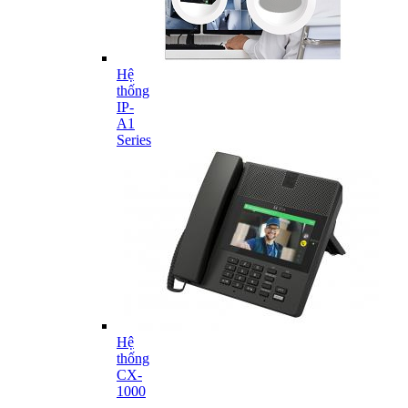
Hệ
thống
IP-
A1
Series
Hệ
thống
CX-
1000