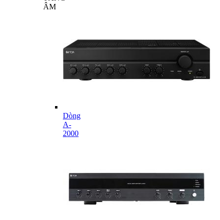
ÂM
Dòng
A-
2000