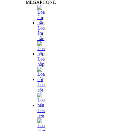
MEGAPHONE
Loa
âm
trần
Loa
hộp
Loa
cột
Loa
nén