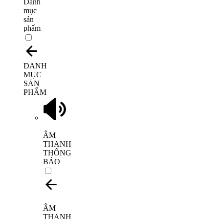
Danh
mục
sản
phẩm
DANH
MỤC
SẢN
PHẨM
ÂM
THANH
THÔNG
BÁO
ÂM
THANH