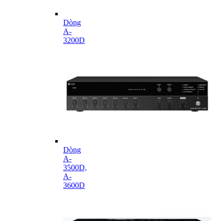
Dòng
A-
3200D
Dòng
A-
3500D,
A-
3600D