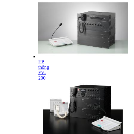
Hệ
thống
FV-
200