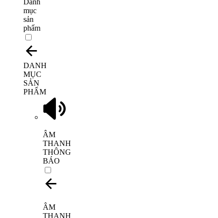
Danh
mục
sản
phẩm
DANH
MỤC
SẢN
PHẨM
ÂM
THANH
THÔNG
BÁO
ÂM
THANH