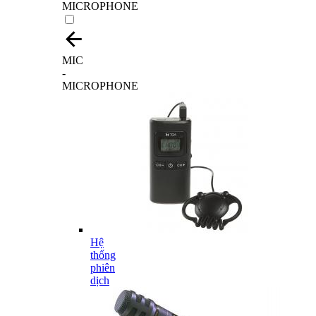
MICROPHONE
MIC
-
MICROPHONE
Hệ
thống
phiên
dịch