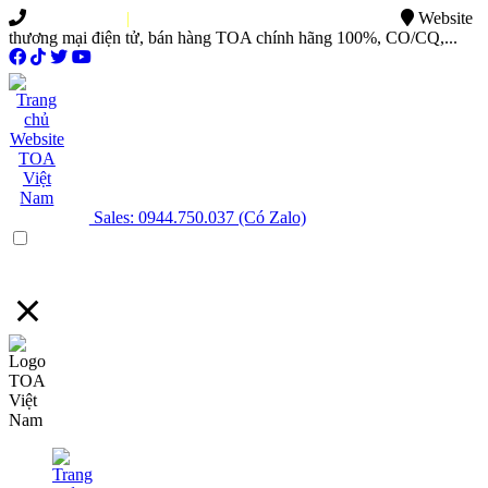
0949.015.886
|
0944.750.037
sales@ttsvietnam.vn
Website
thương mại điện tử, bán hàng TOA chính hãng 100%, CO/CQ,...
Sales: 0944.750.037 (Có Zalo)
Menu