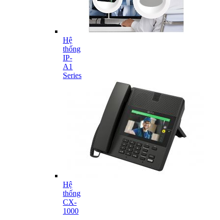
Hệ
thống
IP-
A1
Series
Hệ
thống
CX-
1000