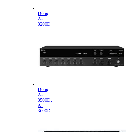
Dòng
A-
3200D
Dòng
A-
3500D,
A-
3600D