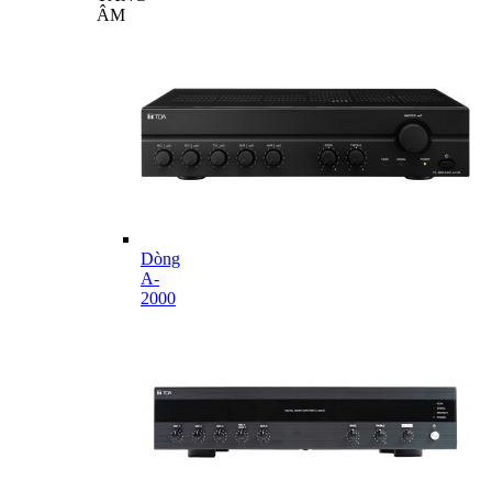
ÂM
Dòng
A-
2000