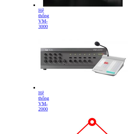
Hệ
thống
VM-
3000
Hệ
thống
VM-
2000