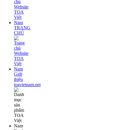
TRANG
CHỦ
Giới
thiệu
toavietnam.net