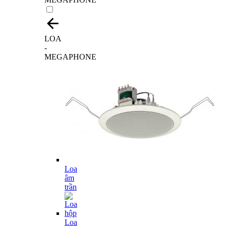
LOA
-
MEGAPHONE
Loa
âm
trần
Loa