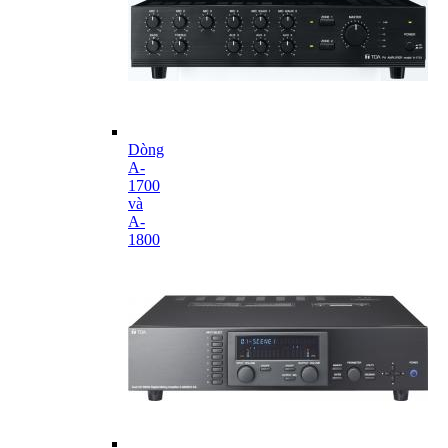
Dòng
A-
1700
và
A-
1800