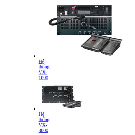
Hệ
thống
VX-
1000
Hệ
thống
VX-
3000