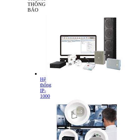
THÔNG
BÁO
Hệ
thống
IP-
1000