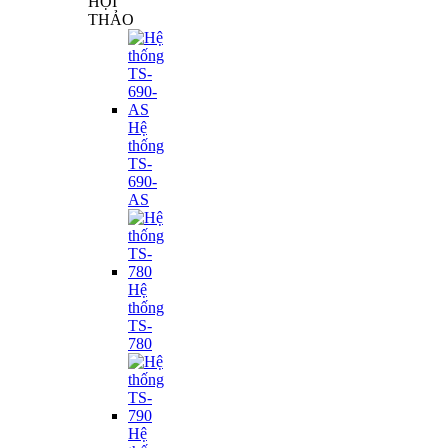
HỘI
THẢO
Hệ
thống
TS-
690-
AS
Hệ
thống
TS-
780
Hệ