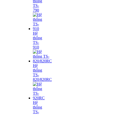
thống
TS-
790
Hệ
thống
TS-
910
Hệ
thống
TS-
820/820RC
Hệ
thống
TS-