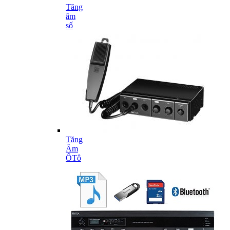
Tăng
âm
số
Tăng
Âm
ÔTô