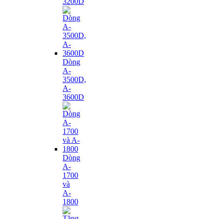
3200D
Dòng
A-
3500D,
A-
3600D
Dòng
A-
1700
và
A-
1800