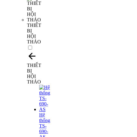
THIẾT
BỊ
HỘI
THẢO
THIẾT
BỊ
HỘI
THẢO
Hệ
thống
TS-
690-
AS