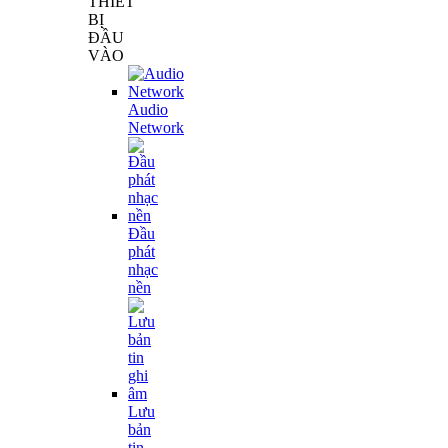
THIẾT
BỊ
ĐẦU
VÀO
Audio
Network
Đầu
phát
nhạc
nền
Lưu
bản
tin