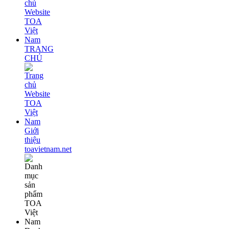
TRANG
CHỦ
Giới
thiệu
toavietnam.net