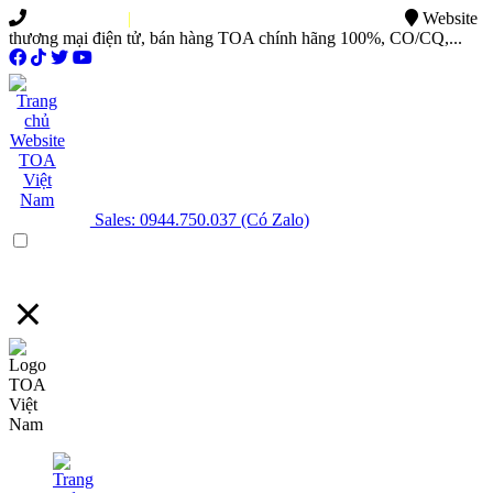
0949.015.886
|
0944.750.037
sales@ttsvietnam.vn
Website
thương mại điện tử, bán hàng TOA chính hãng 100%, CO/CQ,...
Sales: 0944.750.037 (Có Zalo)
Menu