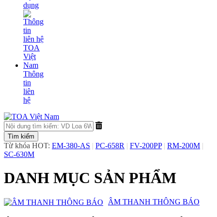
dụng
Thông
tin
liên
hệ
Từ khóa HOT:
EM-380-AS
|
PC-658R
|
FV-200PP
|
RM-200M
|
SC-630M
DANH MỤC SẢN PHẨM
​ÂM THANH THÔNG BÁO