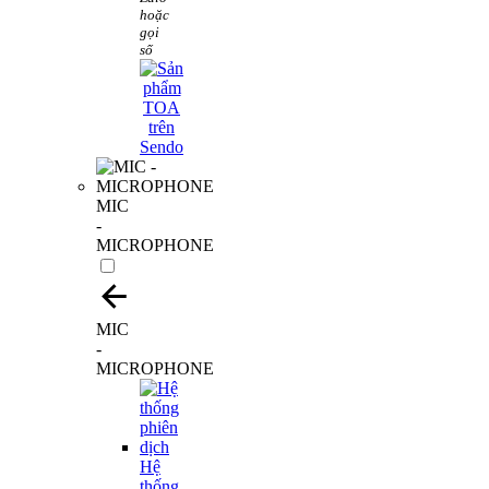
hoặc
gọi
số
MIC
-
MICROPHONE
MIC
-
MICROPHONE
Hệ
thống