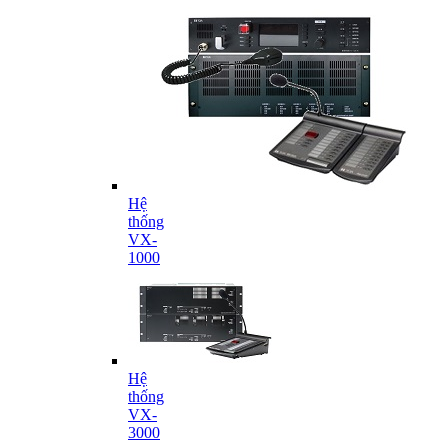
Hệ
thống
VX-
1000
Hệ
thống
VX-
3000