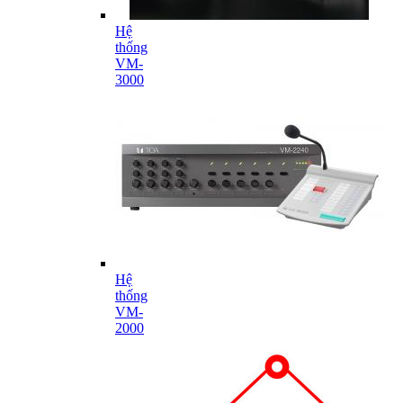
Hệ
thống
VM-
3000
Hệ
thống
VM-
2000