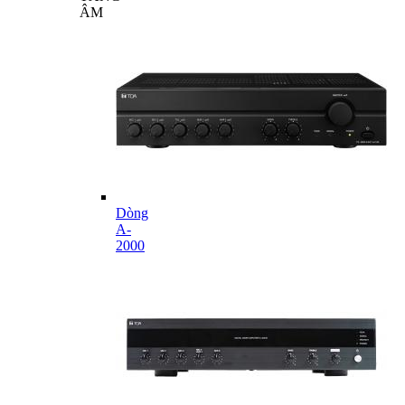
ÂM
Dòng
A-
2000