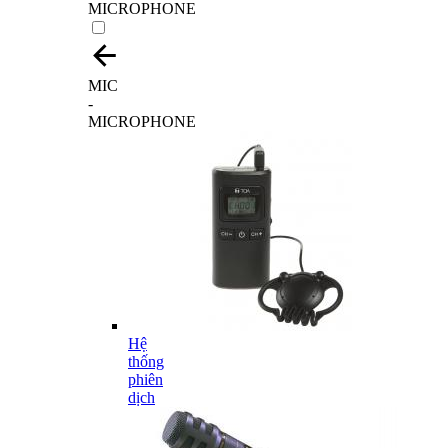
MICROPHONE
MIC
-
MICROPHONE
Hệ
thống
phiên
dịch