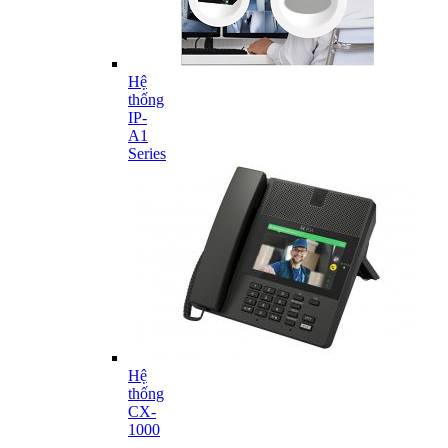
Hệ
thống
IP-
A1
Series
Hệ
thống
CX-
1000