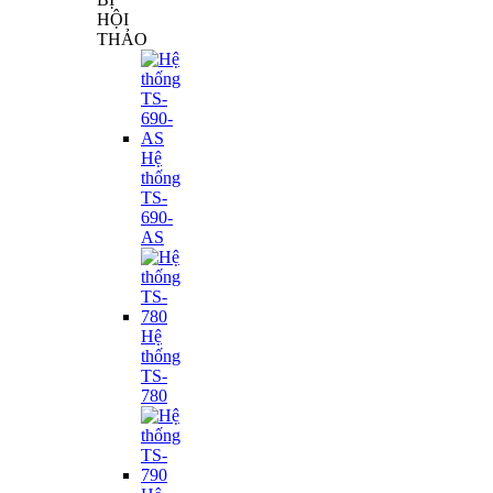
HỘI
THẢO
Hệ
thống
TS-
690-
AS
Hệ
thống
TS-
780