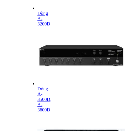
Dòng
A-
3200D
Dòng
A-
3500D,
A-
3600D