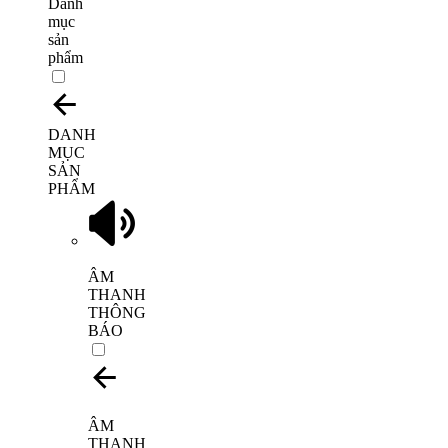
Danh
mục
sản
phẩm
DANH
MỤC
SẢN
PHẨM
ÂM
THANH
THÔNG
BÁO
ÂM
THANH