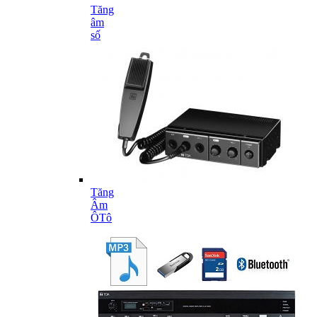
Tăng
âm
số
Tăng
Âm
ÔTô