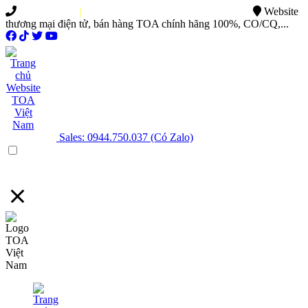
0949.015.886
|
0944.750.037
sales@ttsvietnam.vn
Website
thương mại điện tử, bán hàng TOA chính hãng 100%, CO/CQ,...
Sales: 0944.750.037 (Có Zalo)
Menu