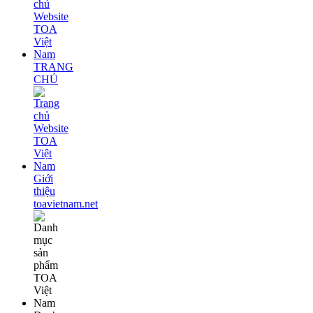
TRANG
CHỦ
Giới
thiệu
toavietnam.net