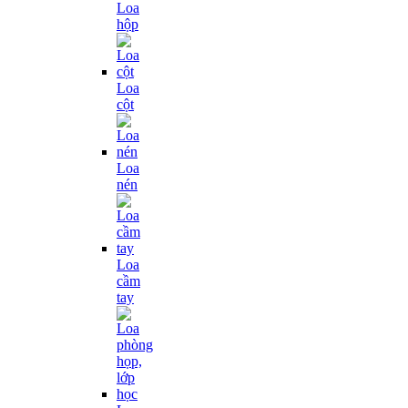
Loa
hộp
Loa
cột
Loa
nén
Loa
cầm
tay