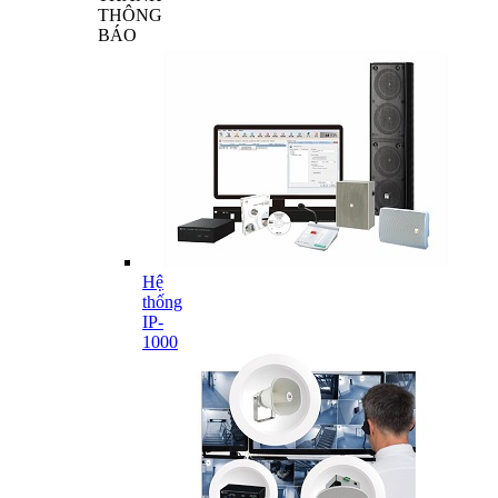
THÔNG
BÁO
Hệ
thống
IP-
1000