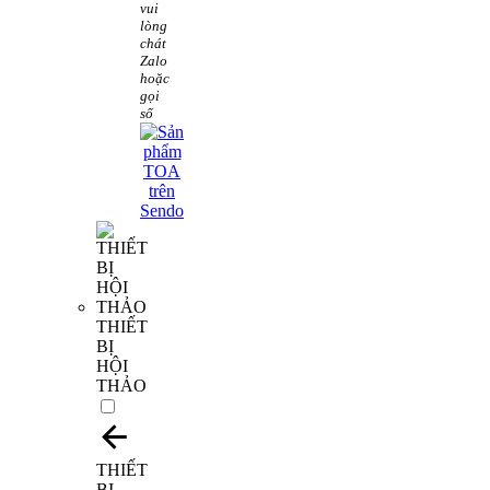
vui
lòng
chát
Zalo
hoặc
gọi
số
THIẾT
BỊ
HỘI
THẢO
THIẾT
BỊ