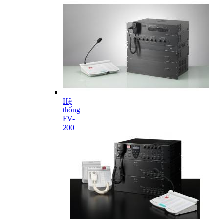
Hệ
thống
FV-
200