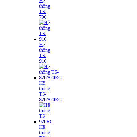
Hệ
thống
TS-
790
Hệ
thống
TS-
910
Hệ
thống
TS-
820/820RC
Hệ
thống