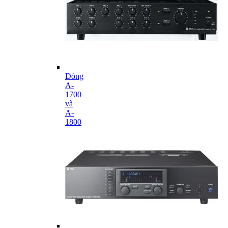
Dòng
A-
1700
và
A-
1800