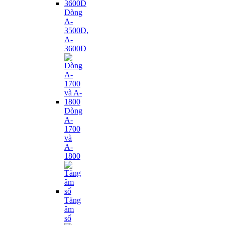
Dòng
A-
3500D,
A-
3600D
Dòng
A-
1700
và
A-
1800
Tăng
âm
số