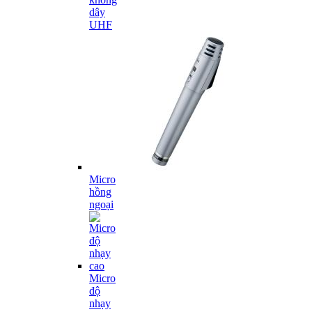
dây
UHF
Micro
hồng
ngoại
Micro
độ
nhạy