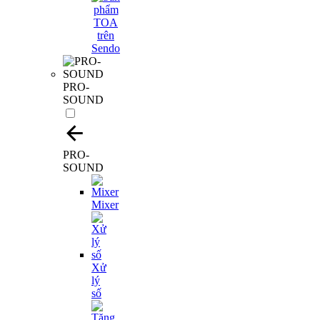
PRO-
SOUND
PRO-
SOUND
Mixer
Xử
lý
số