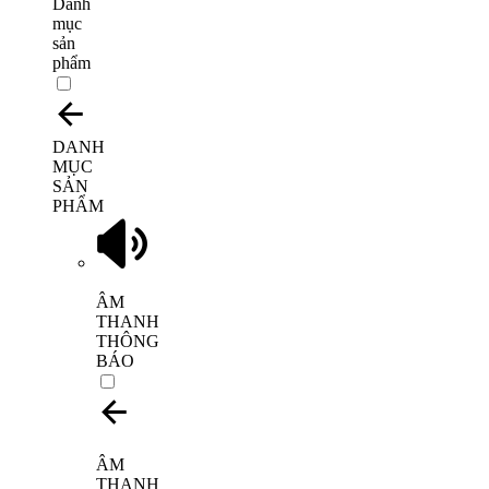
Danh
mục
sản
phẩm
DANH
MỤC
SẢN
PHẨM
ÂM
THANH
THÔNG
BÁO
ÂM
THANH