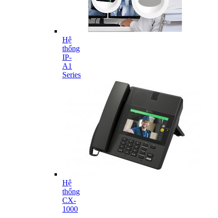
Hệ
thống
IP-
A1
Series
Hệ
thống
CX-
1000