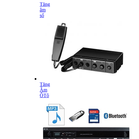
Tăng
âm
số
Tăng
Âm
ÔTô