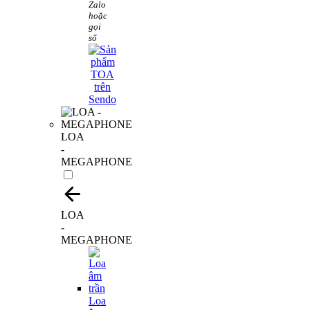
Zalo
hoặc
gọi
số
LOA
-
MEGAPHONE
LOA
-
MEGAPHONE
Loa