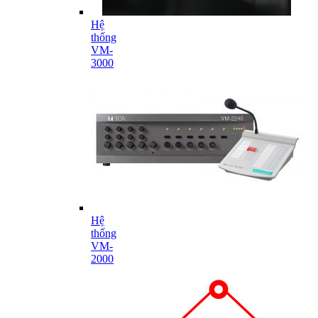
Hệ
thống
VM-
3000
Hệ
thống
VM-
2000