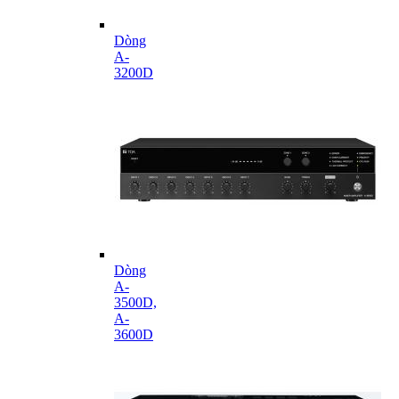
Dòng
A-
3200D
Dòng
A-
3500D,
A-
3600D