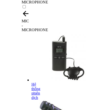
MICROPHONE
MIC
-
MICROPHONE
Hệ
thống
phiên
dịch