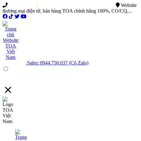
0949.015.886
|
0944.750.037
sales@ttsvietnam.vn
Website
thương mại điện tử, bán hàng TOA chính hãng 100%, CO/CQ,...
Sales: 0944.750.037 (Có Zalo)
Menu