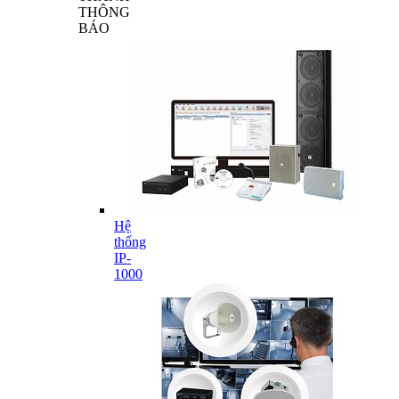
THÔNG
BÁO
Hệ
thống
IP-
1000