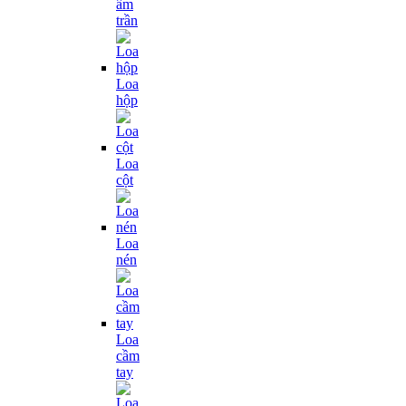
âm
trần
Loa
hộp
Loa
cột
Loa
nén
Loa
cầm
tay