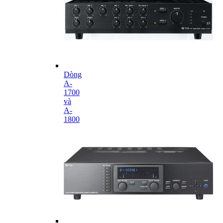
Dòng
A-
1700
và
A-
1800