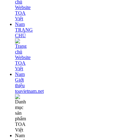
TRANG
CHỦ
Giới
thiệu
toavietnam.net