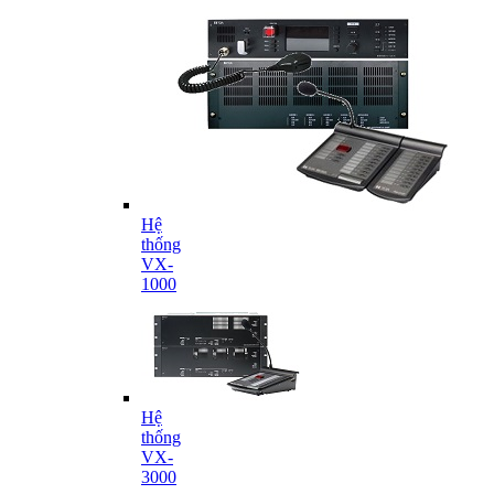
Hệ
thống
VX-
1000
Hệ
thống
VX-
3000