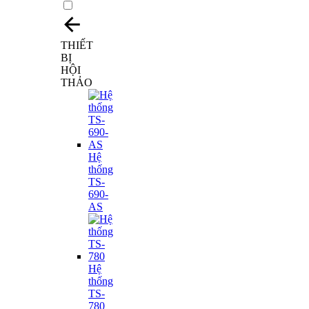
THIẾT
BỊ
HỘI
THẢO
Hệ
thống
TS-
690-
AS
Hệ
thống
TS-
780