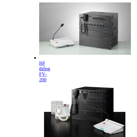
Hệ
thống
FV-
200