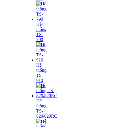
Hệ
thống
TS-
790
Hệ
thống
TS-
910
Hệ
thống
TS-
820/820RC