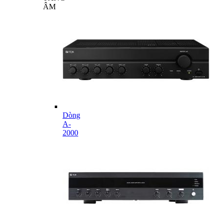
ÂM
Dòng
A-
2000