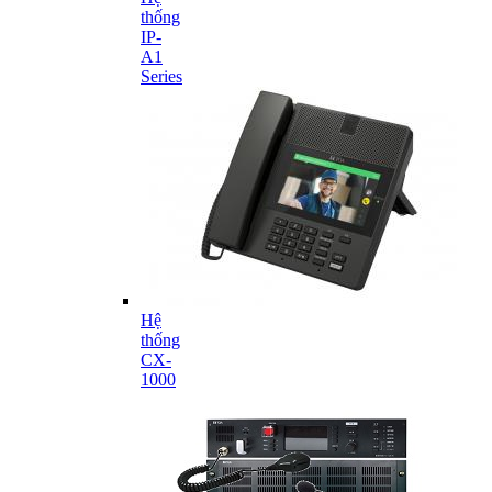
thống
IP-
A1
Series
Hệ
thống
CX-
1000