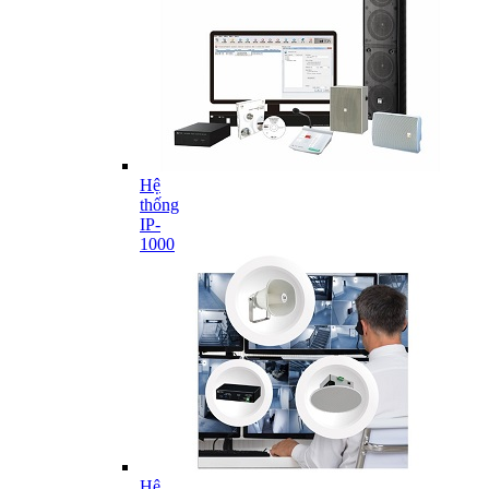
Hệ
thống
IP-
1000
Hệ