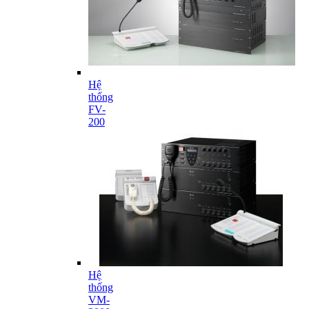
Hệ
thống
FV-
200
Hệ
thống
VM-