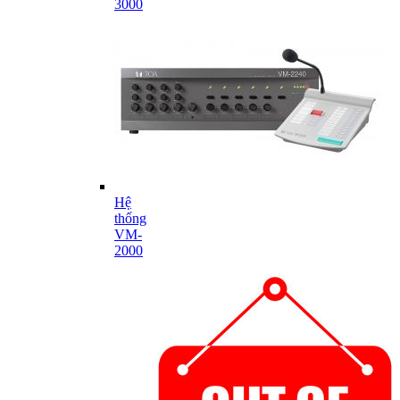
3000
Hệ
thống
VM-
2000