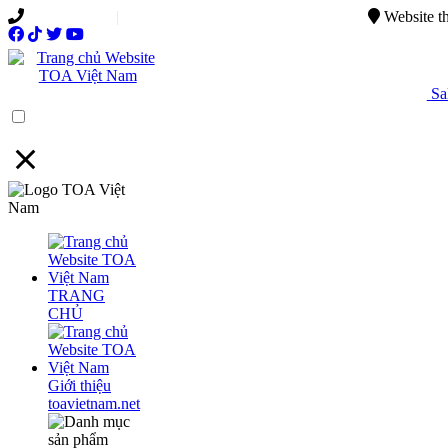
0949.015.886
|
0944.750.037
sales@ttsvietnam.vn
Website t
Sal
Menu
TRANG
CHỦ
Giới thiệu
toavietnam.net