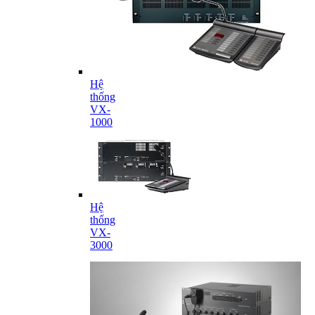
Hệ
thống
VX-
1000
Hệ
thống
VX-
3000