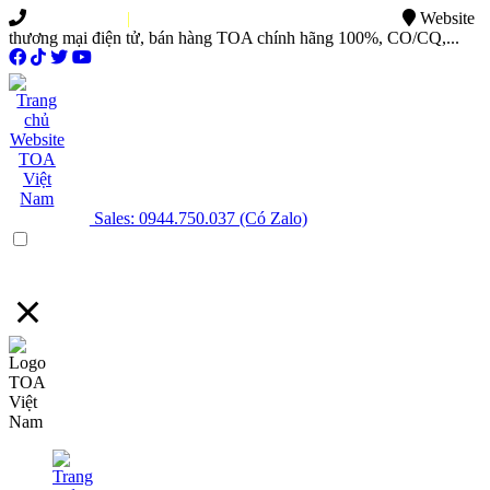
0949.015.886
|
0944.750.037
sales@ttsvietnam.vn
Website
thương mại điện tử, bán hàng TOA chính hãng 100%, CO/CQ,...
Sales: 0944.750.037 (Có Zalo)
Menu