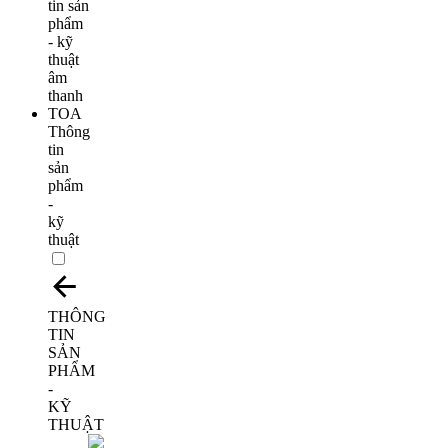
Thông
tin
sản
phẩm
-
kỹ
thuật
THÔNG
TIN
SẢN
PHẨM
-
KỸ
THUẬT