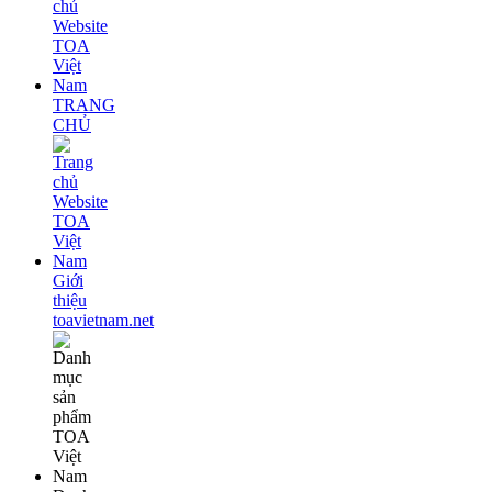
TRANG
CHỦ
Giới
thiệu
toavietnam.net