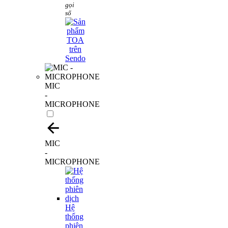
gọi
số
MIC
-
MICROPHONE
MIC
-
MICROPHONE
Hệ
thống
phiên