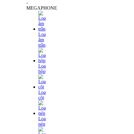
-
MEGAPHONE
Loa
âm
trần
Loa
hộp
Loa
cột
Loa
nén