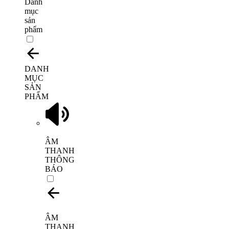
Danh
mục
sản
phẩm
DANH
MỤC
SẢN
PHẨM
ÂM
THANH
THÔNG
BÁO
ÂM
THANH