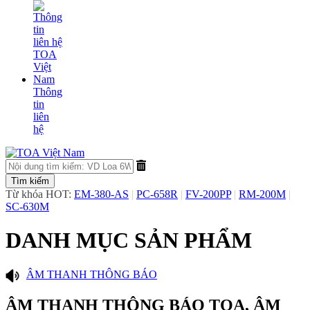
Thông
tin
liên
hệ
Từ khóa HOT:
EM-380-AS
|
PC-658R
|
FV-200PP
|
RM-200M
|
SC-630M
DANH MỤC SẢN PHẨM
​ÂM THANH THÔNG BÁO
ÂM THANH THÔNG BÁO TOA, ÂM