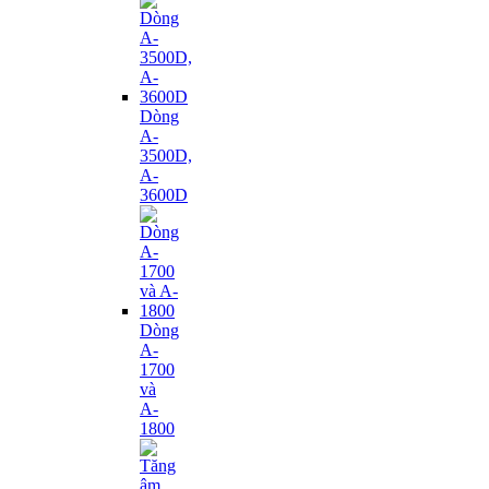
Dòng
A-
3500D,
A-
3600D
Dòng
A-
1700
và
A-
1800