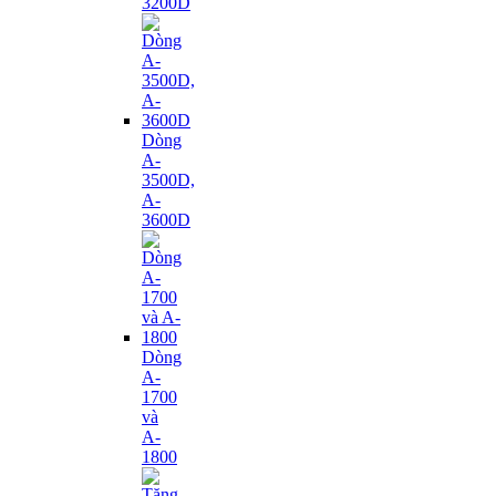
3200D
Dòng
A-
3500D,
A-
3600D
Dòng
A-
1700
và
A-
1800