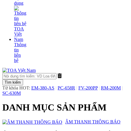
dụng
Thông
tin
liên
hệ
Từ khóa HOT:
EM-380-AS
|
PC-658R
|
FV-200PP
|
RM-200M
|
SC-630M
DANH MỤC SẢN PHẨM
​ÂM THANH THÔNG BÁO