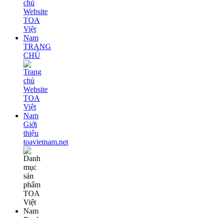
TRANG
CHỦ
Giới
thiệu
toavietnam.net