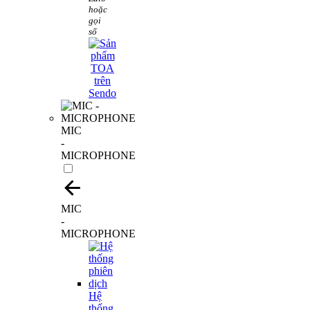
hoặc
gọi
số
MIC
-
MICROPHONE
MIC
-
MICROPHONE
Hệ
thống