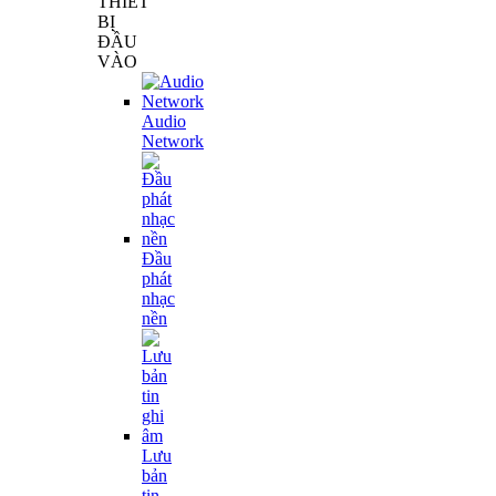
THIẾT
BỊ
ĐẦU
VÀO
Audio
Network
Đầu
phát
nhạc
nền
Lưu
bản
tin