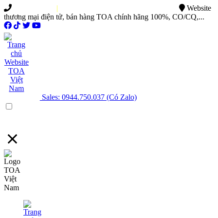
0949.015.886
|
0944.750.037
sales@ttsvietnam.vn
Website
thương mại điện tử, bán hàng TOA chính hãng 100%, CO/CQ,...
Sales: 0944.750.037 (Có Zalo)
Menu