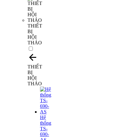
THIẾT
BỊ
HỘI
THẢO
THIẾT
BỊ
HỘI
THẢO
Hệ
thống
TS-
690-
AS