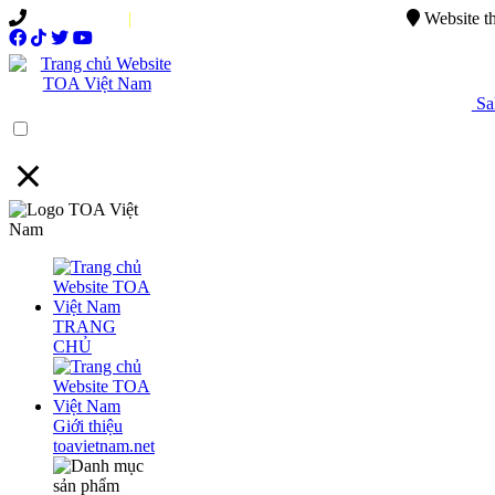
0949.015.886
|
0944.750.037
sales@ttsvietnam.vn
Website t
Sal
Menu
TRANG
CHỦ
Giới thiệu
toavietnam.net