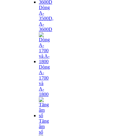
Dòng
A-
3500D,
A-
3600D
Dòng
A-
1700
và
A-
1800
Tăng
âm
số