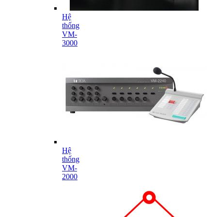
Hệ
thống
VM-
3000
Hệ
thống
VM-
2000