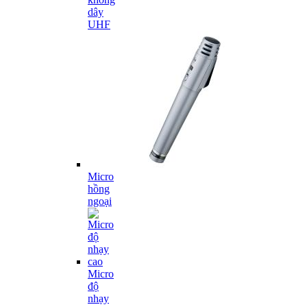
dây
UHF
Micro
hồng
ngoại
Micro
độ
nhạy