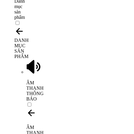
Danh
mục
sản
phẩm
DANH
MỤC
SẢN
PHẨM
ÂM
THANH
THÔNG
BÁO
ÂM
THANH