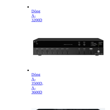
Dòng
A-
3200D
Dòng
A-
3500D,
A-
3600D