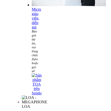
Micro
giáo
viên,
diễn
giả
Báo
giá
dự
án,
vui
lòng
chát
Zalo
hoặc
gọi
số
LOA
-