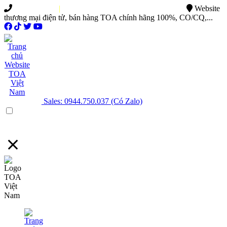
0949.015.886
|
0944.750.037
sales@ttsvietnam.vn
Website
thương mại điện tử, bán hàng TOA chính hãng 100%, CO/CQ,...
Sales: 0944.750.037 (Có Zalo)
Menu