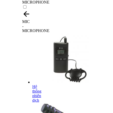
MICROPHONE
MIC
-
MICROPHONE
Hệ
thống
phiên
dịch