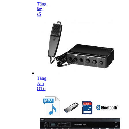
Tăng
âm
số
Tăng
Âm
ÔTô