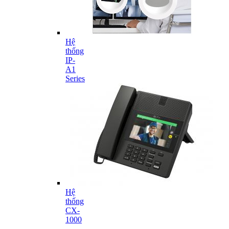
Hệ
thống
IP-
A1
Series
Hệ
thống
CX-
1000