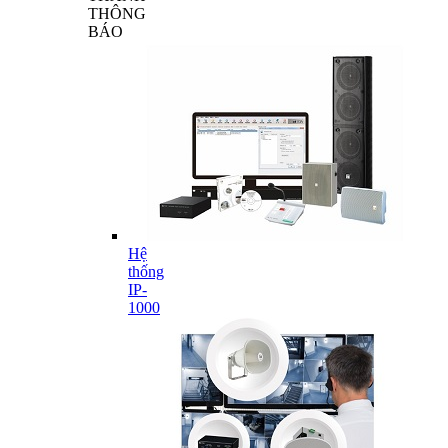
THÔNG
BÁO
Hệ
thống
IP-
1000