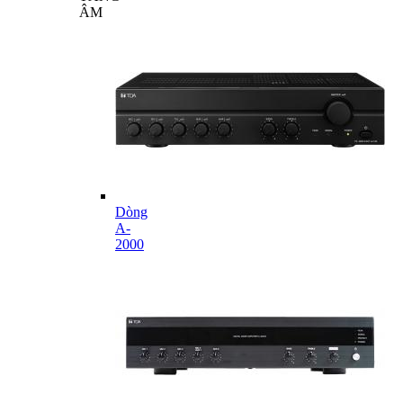
ÂM
Dòng
A-
2000