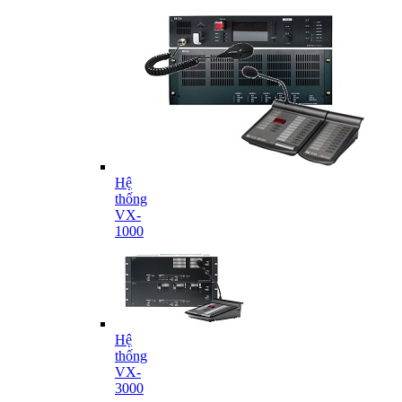
Hệ
thống
VX-
1000
Hệ
thống
VX-
3000