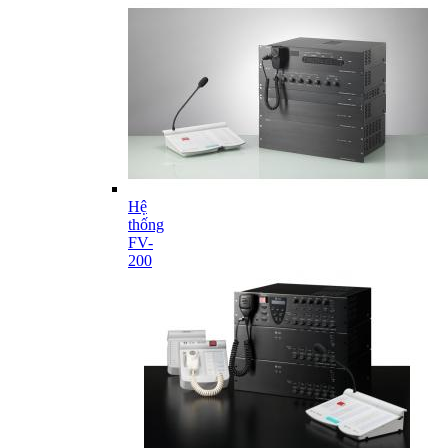
Hệ
thống
FV-
200