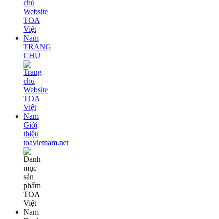
TRANG
CHỦ
Giới
thiệu
toavietnam.net