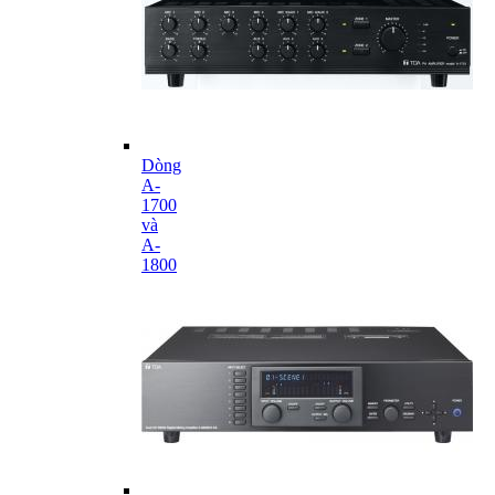
Dòng
A-
1700
và
A-
1800