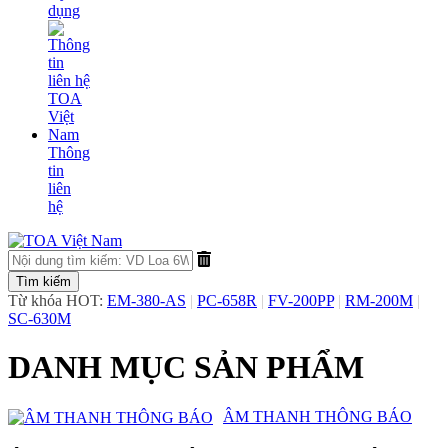
dụng
Thông
tin
liên
hệ
Từ khóa HOT:
EM-380-AS
|
PC-658R
|
FV-200PP
|
RM-200M
|
SC-630M
DANH MỤC SẢN PHẨM
​ÂM THANH THÔNG BÁO