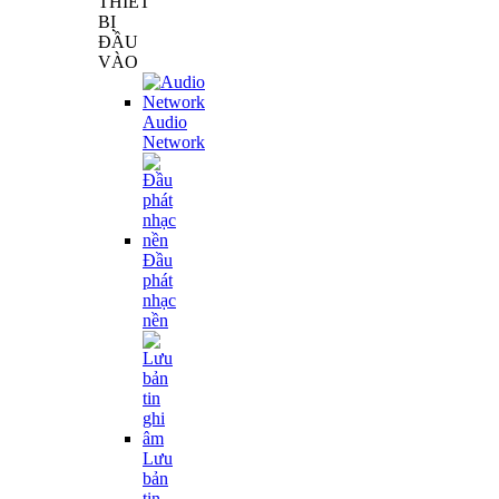
THIẾT
BỊ
ĐẦU
VÀO
Audio
Network
Đầu
phát
nhạc
nền
Lưu
bản
tin