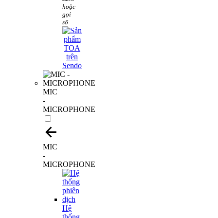
hoặc
gọi
số
MIC
-
MICROPHONE
MIC
-
MICROPHONE
Hệ
thống