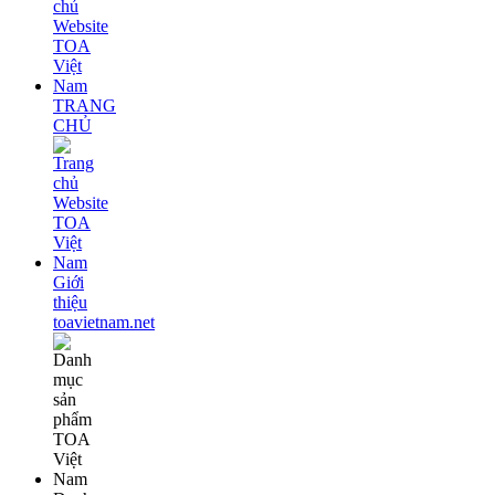
TRANG
CHỦ
Giới
thiệu
toavietnam.net