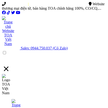
0949.015.886
|
0944.750.037
sales@ttsvietnam.vn
Website
thương mại điện tử, bán hàng TOA chính hãng 100%, CO/CQ,...
Sales: 0944.750.037 (Có Zalo)
Menu