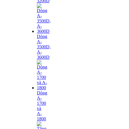
3200D
Dòng
A-
3500D,
A-
3600D
Dòng
A-
1700
và
A-
1800