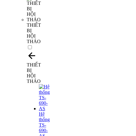
THIẾT
BỊ
HỘI
THẢO
THIẾT
BỊ
HỘI
THẢO
Hệ
thống
TS-
690-
AS