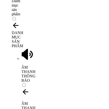
Danh
mục
sản
phẩm
DANH
MỤC
SẢN
PHẨM
ÂM
THANH
THÔNG
BÁO
ÂM
THANH