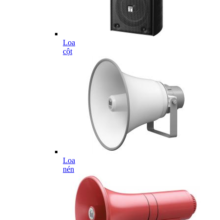
Loa
cột
Loa
nén