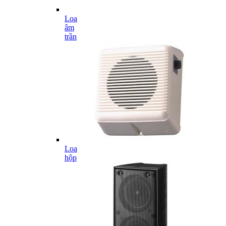
Loa
âm
trần
Loa
hộp