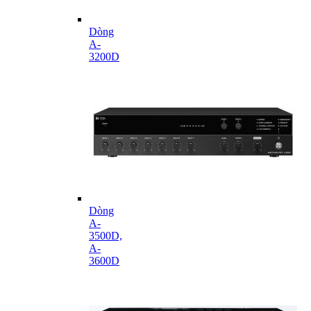
Dòng
A-
3200D
Dòng
A-
3500D,
A-
3600D