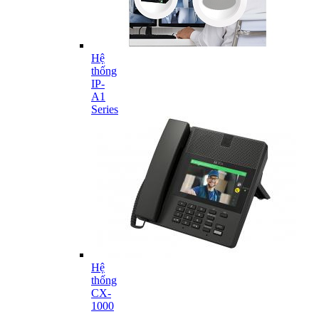
Hệ
thống
IP-
A1
Series
Hệ
thống
CX-
1000