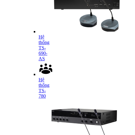
Hệ
thống
TS-
690-
AS
Hệ
thống
TS-
780