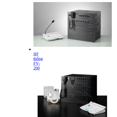
Hệ
thống
FV-
200