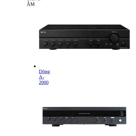
ÂM
Dòng
A-
2000