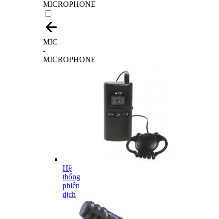
MICROPHONE
MIC
-
MICROPHONE
Hệ
thống
phiên
dịch