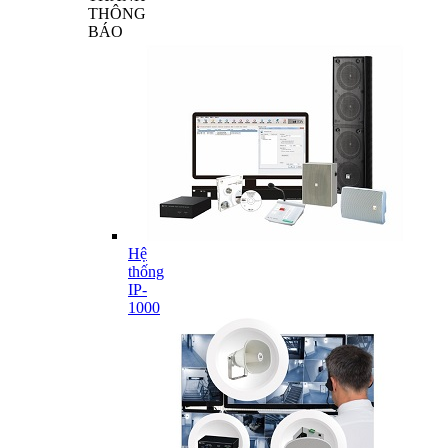
THÔNG
BÁO
Hệ
thống
IP-
1000