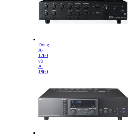
Dòng
A-
1700
và
A-
1800