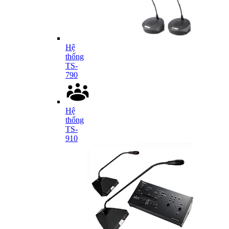
Hệ
thống
TS-
790
Hệ
thống
TS-
910