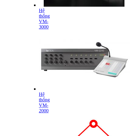
Hệ
thống
VM-
3000
Hệ
thống
VM-
2000