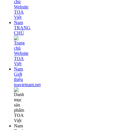
TRANG
CHỦ
Giới
thiệu
toavietnam.net