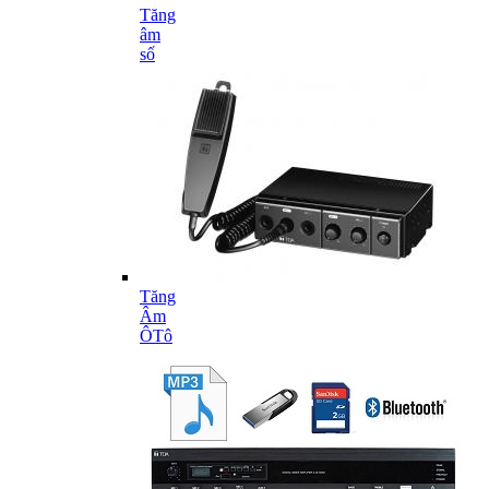
Tăng
âm
số
Tăng
Âm
ÔTô