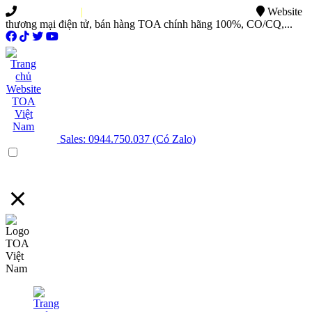
0949.015.886
|
0944.750.037
sales@ttsvietnam.vn
Website
thương mại điện tử, bán hàng TOA chính hãng 100%, CO/CQ,...
Sales: 0944.750.037 (Có Zalo)
Menu