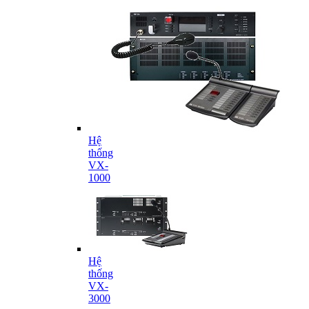
Hệ
thống
VX-
1000
Hệ
thống
VX-
3000