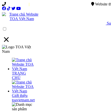
0949.015.886
|
0944.750.037
sales@ttsvietnam.vn
Website t
Sal
Menu
TRANG
CHỦ
Giới thiệu
toavietnam.net