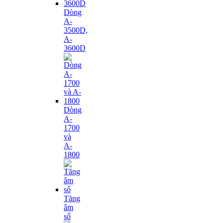
Dòng
A-
3500D,
A-
3600D
Dòng
A-
1700
và
A-
1800
Tăng
âm
số