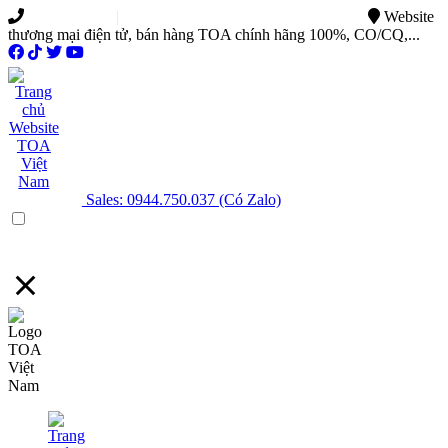
0949.015.886
|
0944.750.037
sales@ttsvietnam.vn
Website
thương mại điện tử, bán hàng TOA chính hãng 100%, CO/CQ,...
Sales: 0944.750.037 (Có Zalo)
Menu