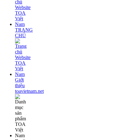
TRANG
CHỦ
Giới
thiệu
toavietnam.net