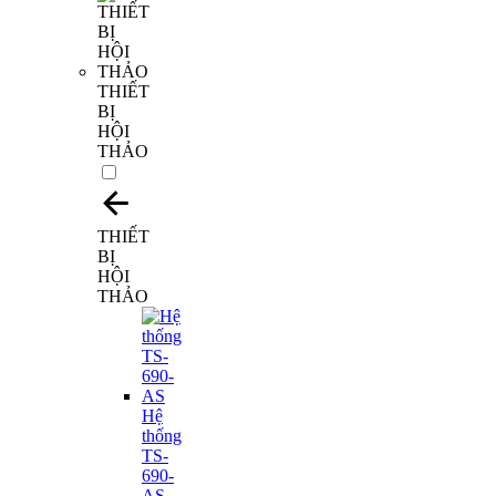
THIẾT
BỊ
HỘI
THẢO
THIẾT
BỊ
HỘI
THẢO
Hệ
thống
TS-
690-
AS