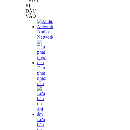
THIẾT
BỊ
ĐẦU
VÀO
Audio
Network
Đầu
phát
nhạc
nền
Lưu
bản
tin