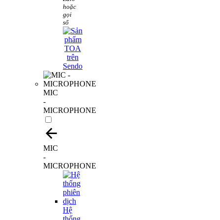
hoặc
gọi
số
MIC
-
MICROPHONE
MIC
-
MICROPHONE
Hệ
thống