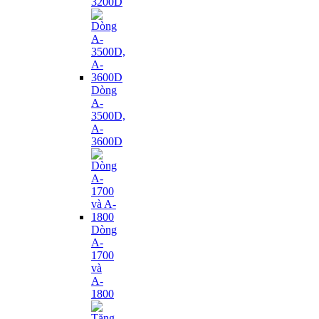
3200D
Dòng
A-
3500D,
A-
3600D
Dòng
A-
1700
và
A-
1800