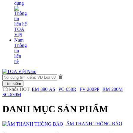
dụng
Thông
tin
liên
hệ
Từ khóa HOT:
EM-380-AS
|
PC-658R
|
FV-200PP
|
RM-200M
|
SC-630M
DANH MỤC SẢN PHẨM
​ÂM THANH THÔNG BÁO