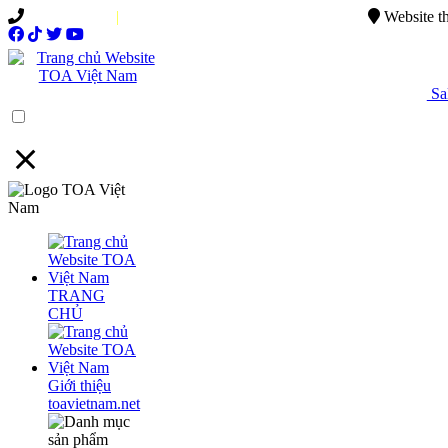
0949.015.886
|
0944.750.037
sales@ttsvietnam.vn
Website t
Sal
Menu
TRANG
CHỦ
Giới thiệu
toavietnam.net