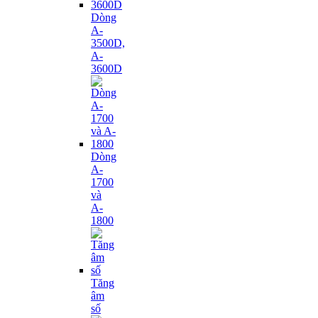
Dòng
A-
3500D,
A-
3600D
Dòng
A-
1700
và
A-
1800
Tăng
âm
số