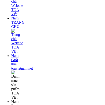
TRANG
CHỦ
Giới
thiệu
toavietnam.net