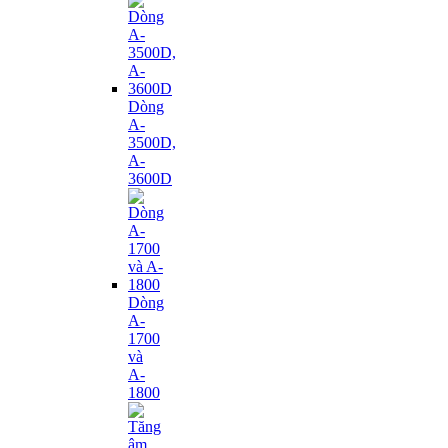
Dòng
A-
3500D,
A-
3600D
Dòng
A-
1700
và
A-
1800