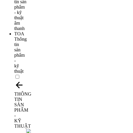
Thông
tin
sản
phẩm
-
kỹ
thuật
THÔNG
TIN
SẢN
PHẨM
-
KỸ
THUẬT