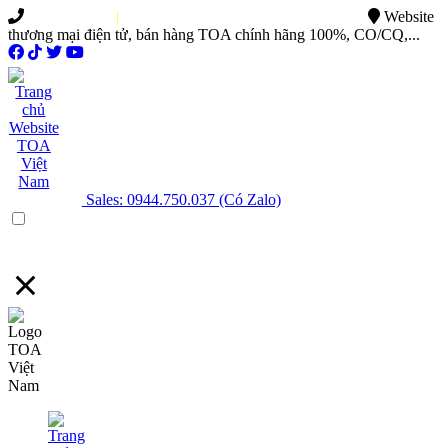
0949.015.886
|
0944.750.037
sales@ttsvietnam.vn
Website
thương mại điện tử, bán hàng TOA chính hãng 100%, CO/CQ,...
Sales: 0944.750.037 (Có Zalo)
Menu