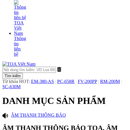
Thông
tin
liên
hệ
Từ khóa HOT:
EM-380-AS
|
PC-658R
|
FV-200PP
|
RM-200M
|
SC-630M
DANH MỤC SẢN PHẨM
​ÂM THANH THÔNG BÁO
ÂM THANH THÔNG BÁO TOA, ÂM