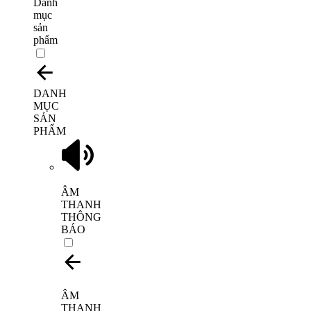
Danh
mục
sản
phẩm
DANH
MỤC
SẢN
PHẨM
ÂM
THANH
THÔNG
BÁO
ÂM
THANH