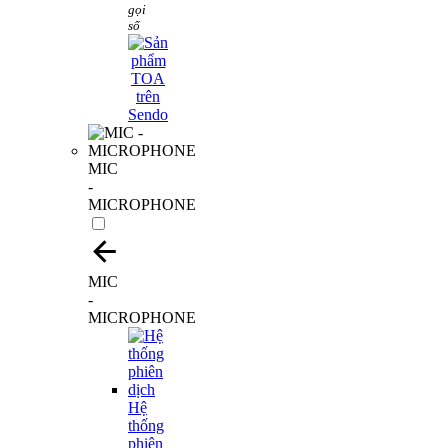
gọi
số
MIC
-
MICROPHONE
MIC
-
MICROPHONE
Hệ
thống
phiên