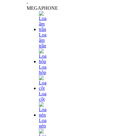
-
MEGAPHONE
Loa
âm
trần
Loa
hộp
Loa
cột
Loa
nén