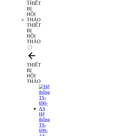
THIẾT
BỊ
HỘI
THẢO
THIẾT
BỊ
HỘI
THẢO
Hệ
thống
TS-
690-
AS