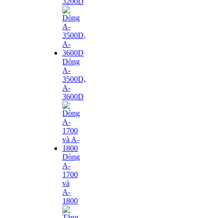
3200D
Dòng
A-
3500D,
A-
3600D
Dòng
A-
1700
và
A-
1800