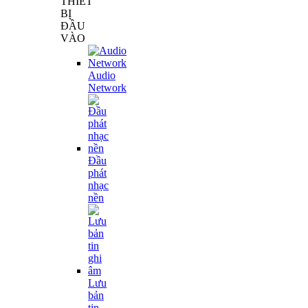
THIẾT
BỊ
ĐẦU
VÀO
Audio
Network
Đầu
phát
nhạc
nền
Lưu
bản
tin