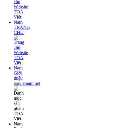
TRANG
CHỦ
Giới
thiệu
toavietnam.net