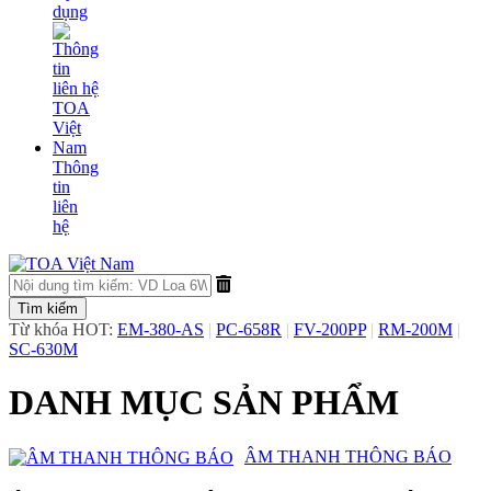
dụng
Thông
tin
liên
hệ
Từ khóa HOT:
EM-380-AS
|
PC-658R
|
FV-200PP
|
RM-200M
|
SC-630M
DANH MỤC SẢN PHẨM
​ÂM THANH THÔNG BÁO