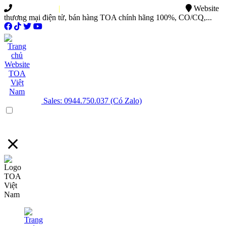
0949.015.886
|
0944.750.037
sales@ttsvietnam.vn
Website
thương mại điện tử, bán hàng TOA chính hãng 100%, CO/CQ,...
Sales: 0944.750.037 (Có Zalo)
Menu