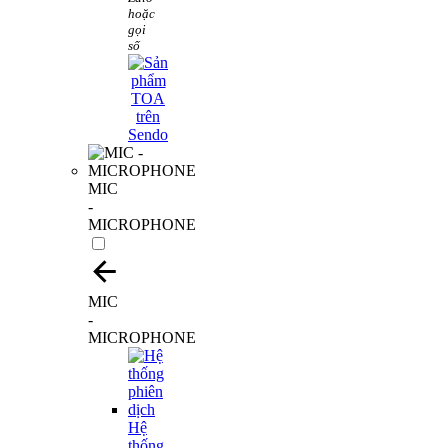
hoặc
gọi
số
MIC
-
MICROPHONE
MIC
-
MICROPHONE
Hệ
thống