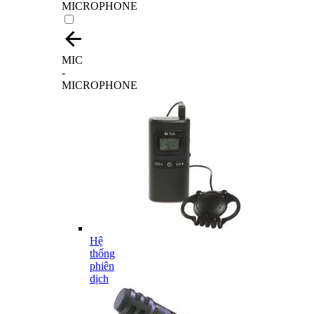
MICROPHONE
MIC
-
MICROPHONE
Hệ
thống
phiên
dịch