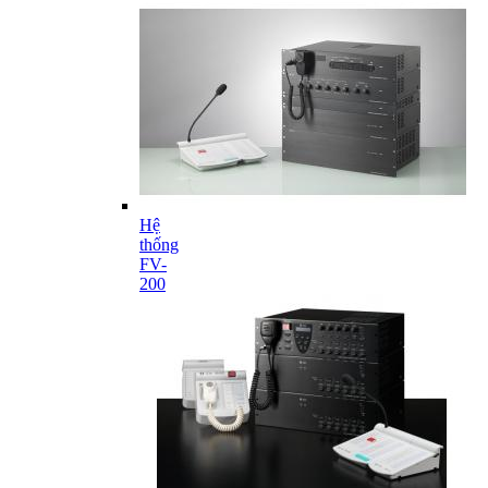
Hệ
thống
FV-
200