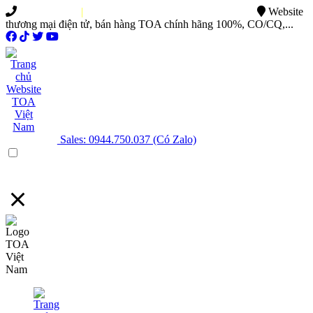
0949.015.886
|
0944.750.037
sales@ttsvietnam.vn
Website
thương mại điện tử, bán hàng TOA chính hãng 100%, CO/CQ,...
Sales: 0944.750.037 (Có Zalo)
Menu