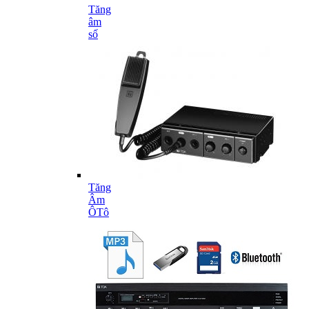
Tăng
âm
số
Tăng
Âm
ÔTô