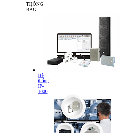
THÔNG
BÁO
Hệ
thống
IP-
1000