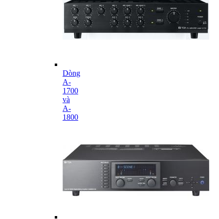
Dòng
A-
1700
và
A-
1800