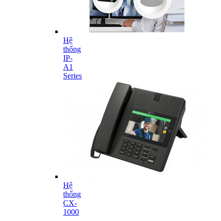
Hệ
thống
IP-
A1
Series
Hệ
thống
CX-
1000