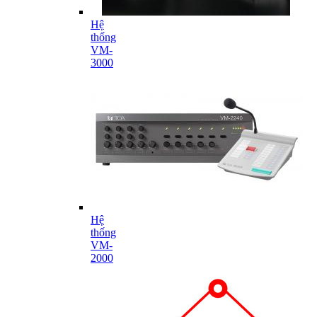
Hệ
thống
VM-
3000
Hệ
thống
VM-
2000