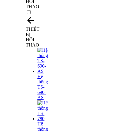
HỘI
THẢO
THIẾT
BỊ
HỘI
THẢO
Hệ
thống
TS-
690-
AS
Hệ
thống