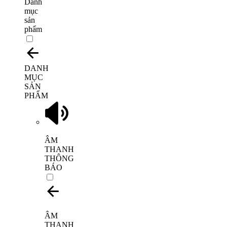
Danh
mục
sản
phẩm
DANH
MỤC
SẢN
PHẨM
ÂM
THANH
THÔNG
BÁO
ÂM
THANH