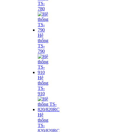
TS-
780
Hệ
thống
TS-
790
Hệ
thống
TS-
910
Hệ
thống
TS-
820/820RC