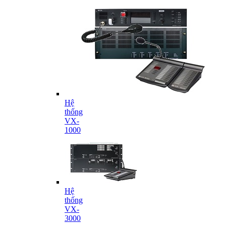
Hệ
thống
VX-
1000
Hệ
thống
VX-
3000