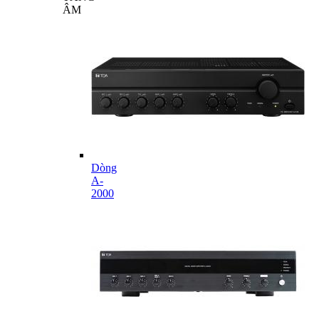
ÂM
Dòng
A-
2000