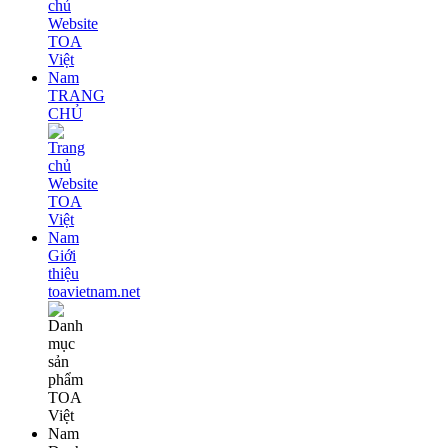
TRANG
CHỦ
Giới
thiệu
toavietnam.net