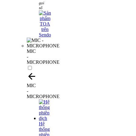
gọi
số
MIC
-
MICROPHONE
MIC
-
MICROPHONE
Hệ
thống
phiên