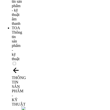
Thông
tin
sản
phẩm
-
kỹ
thuật
THÔNG
TIN
SẢN
PHẨM
-
KỸ
THUẬT