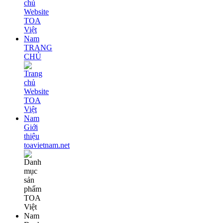
TRANG
CHỦ
Giới
thiệu
toavietnam.net