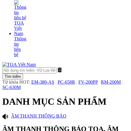
Thông
tin
liên
hệ
Từ khóa HOT:
EM-380-AS
|
PC-658R
|
FV-200PP
|
RM-200M
|
SC-630M
DANH MỤC SẢN PHẨM
​ÂM THANH THÔNG BÁO
ÂM THANH THÔNG BÁO TOA, ÂM