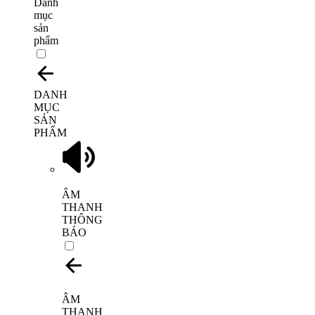
Danh
mục
sản
phẩm
DANH
MỤC
SẢN
PHẨM
ÂM
THANH
THÔNG
BÁO
ÂM
THANH