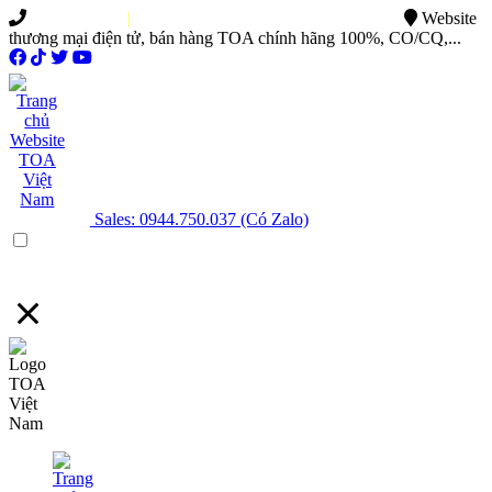
0949.015.886
|
0944.750.037
sales@ttsvietnam.vn
Website
thương mại điện tử, bán hàng TOA chính hãng 100%, CO/CQ,...
Sales: 0944.750.037 (Có Zalo)
Menu