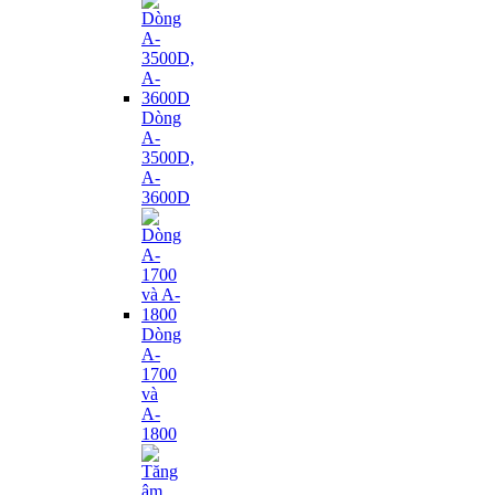
Dòng
A-
3500D,
A-
3600D
Dòng
A-
1700
và
A-
1800