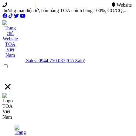
0949.015.886
|
0944.750.037
sales@ttsvietnam.vn
Website
thương mại điện tử, bán hàng TOA chính hãng 100%, CO/CQ,...
Sales: 0944.750.037 (Có Zalo)
Menu