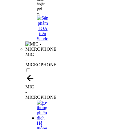
hoặc
gọi
số
MIC
-
MICROPHONE
MIC
-
MICROPHONE
Hệ
thống