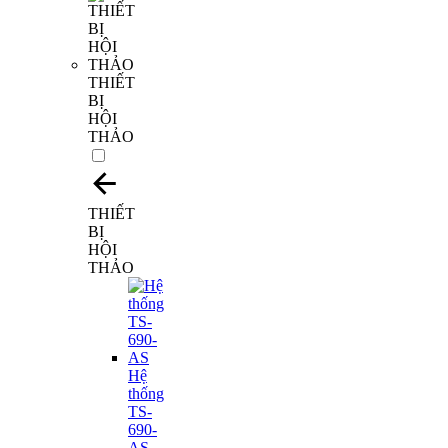
THIẾT
BỊ
HỘI
THẢO
THIẾT
BỊ
HỘI
THẢO
Hệ
thống
TS-
690-
AS