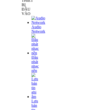
THIẾT
BỊ
ĐẦU
VÀO
Audio
Network
Đầu
phát
nhạc
nền
Lưu
bản
tin