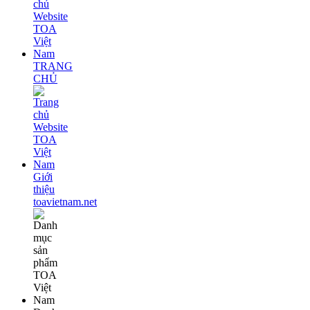
TRANG
CHỦ
Giới
thiệu
toavietnam.net