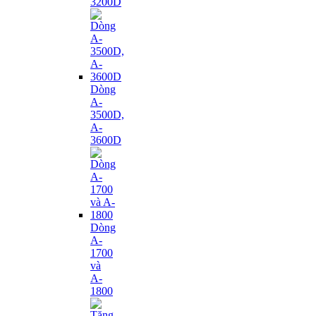
3200D
Dòng
A-
3500D,
A-
3600D
Dòng
A-
1700
và
A-
1800