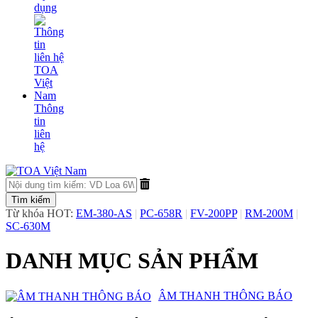
dụng
Thông
tin
liên
hệ
Từ khóa HOT:
EM-380-AS
|
PC-658R
|
FV-200PP
|
RM-200M
|
SC-630M
DANH MỤC SẢN PHẨM
​ÂM THANH THÔNG BÁO