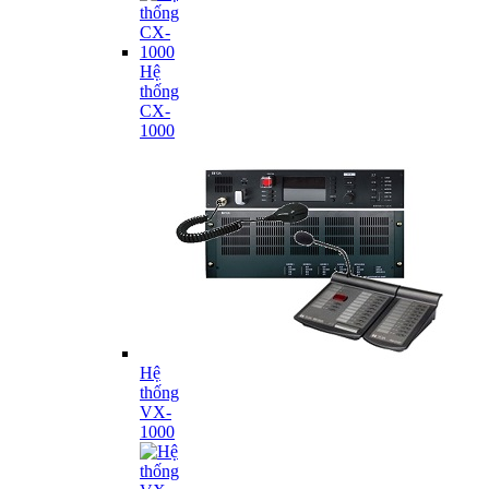
Hệ
thống
CX-
1000
Hệ
thống
VX-
1000