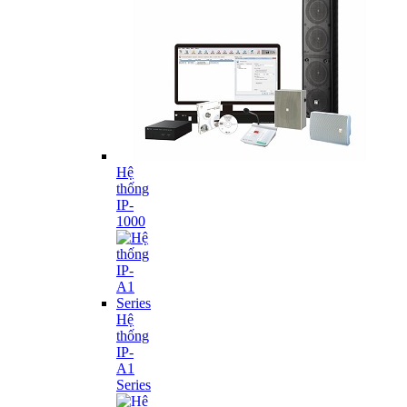
Hệ
thống
IP-
1000
Hệ
thống
IP-
A1
Series