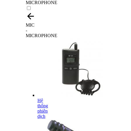
MICROPHONE
MIC
-
MICROPHONE
Hệ
thống
phiên
dịch