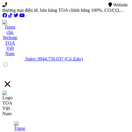
0949.015.886
|
0944.750.037
sales@ttsvietnam.vn
Website
thương mại điện tử, bán hàng TOA chính hãng 100%, CO/CQ,...
Sales: 0944.750.037 (Có Zalo)
Menu