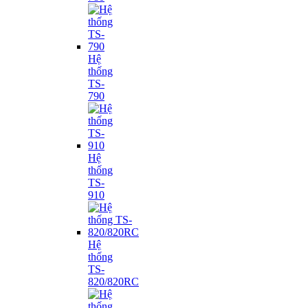
Hệ
thống
TS-
790
Hệ
thống
TS-
910
Hệ
thống
TS-
820/820RC