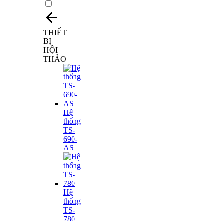
THIẾT
BỊ
HỘI
THẢO
Hệ
thống
TS-
690-
AS
Hệ
thống
TS-
780