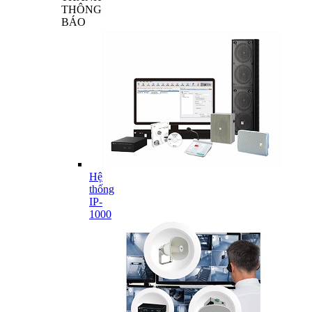
THÔNG
BÁO
Hệ
thống
IP-
1000