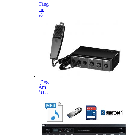
Tăng
âm
số
Tăng
Âm
ÔTô