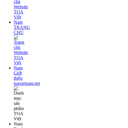
TRANG
CHỦ
Giới
thiệu
toavietnam.net