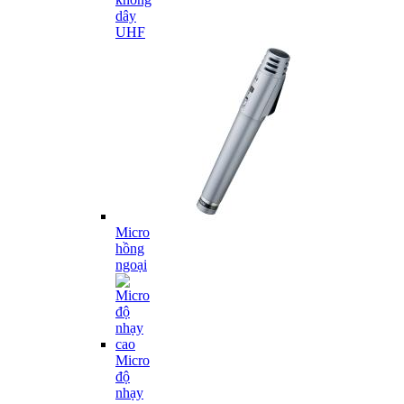
dây
UHF
Micro
hồng
ngoại
Micro
độ
nhạy