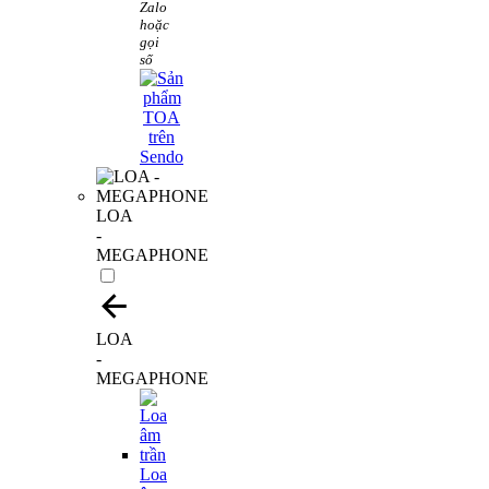
Zalo
hoặc
gọi
số
LOA
-
MEGAPHONE
LOA
-
MEGAPHONE
Loa