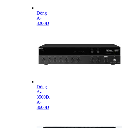
Dòng
A-
3200D
Dòng
A-
3500D,
A-
3600D