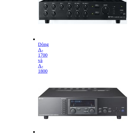
Dòng
A-
1700
và
A-
1800