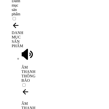
Danh
mục
sản
phẩm
DANH
MỤC
SẢN
PHẨM
ÂM
THANH
THÔNG
BÁO
ÂM
THANH