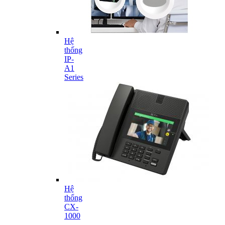
Hệ
thống
IP-
A1
Series
Hệ
thống
CX-
1000