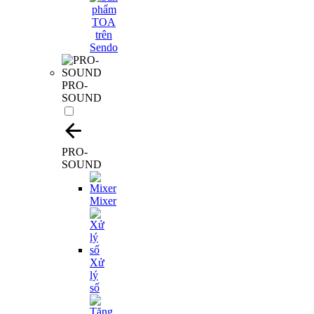
PRO-
SOUND
PRO-
SOUND
Mixer
Xử
lý
số