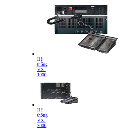
Hệ
thống
VX-
1000
Hệ
thống
VX-
3000