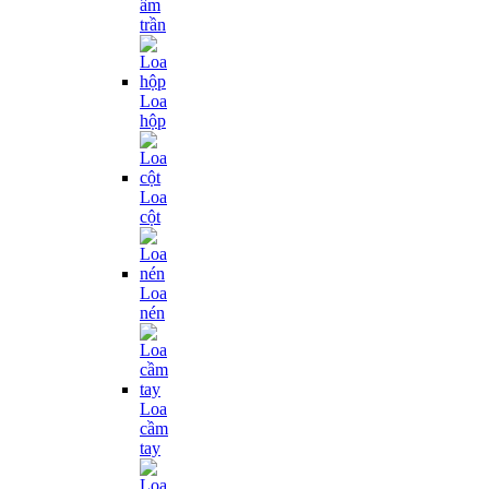
âm
trần
Loa
hộp
Loa
cột
Loa
nén
Loa
cầm
tay