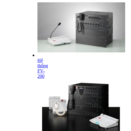
Hệ
thống
FV-
200