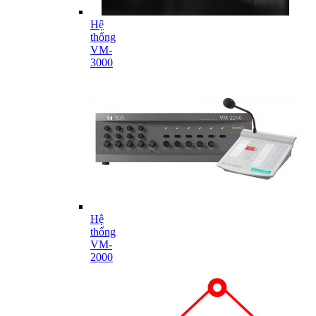
Hệ
thống
VM-
3000
Hệ
thống
VM-
2000