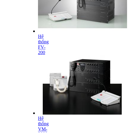
Hệ
thống
FV-
200
Hệ
thống
VM-