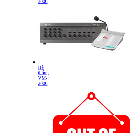
3000
Hệ
thống
VM-
2000