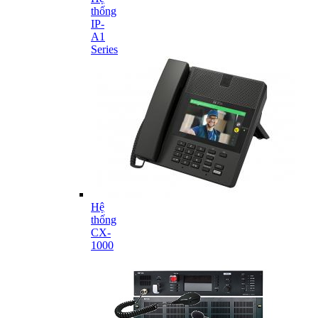
thống
IP-
A1
Series
Hệ
thống
CX-
1000