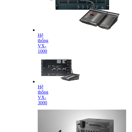
Hệ
thống
VX-
1000
Hệ
thống
VX-
3000