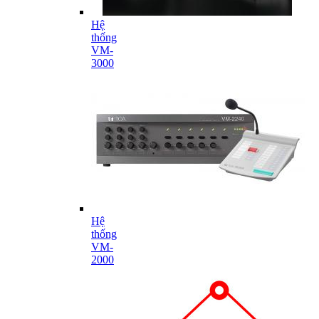
Hệ
thống
VM-
3000
Hệ
thống
VM-
2000