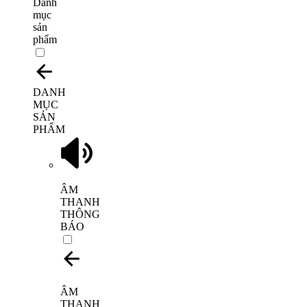
Danh
mục
sản
phẩm
DANH
MỤC
SẢN
PHẨM
ÂM
THANH
THÔNG
BÁO
ÂM
THANH