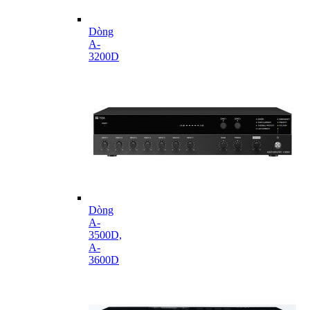
Dòng
A-
3200D
Dòng
A-
3500D,
A-
3600D