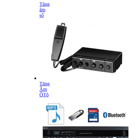
Tăng
âm
số
Tăng
Âm
ÔTô