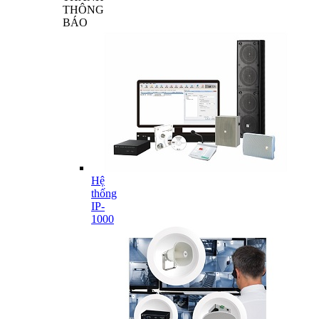
THÔNG
BÁO
Hệ
thống
IP-
1000