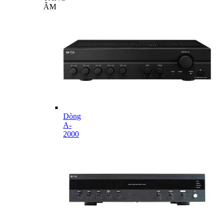
ÂM
Dòng
A-
2000