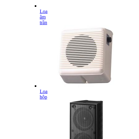
Loa
âm
trần
Loa
hộp