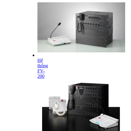
Hệ
thống
FV-
200