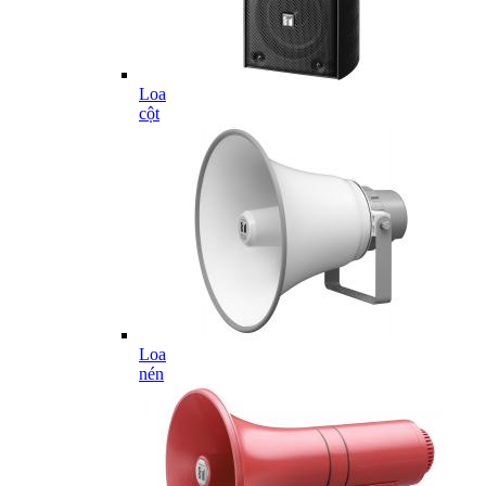
Loa
cột
Loa
nén