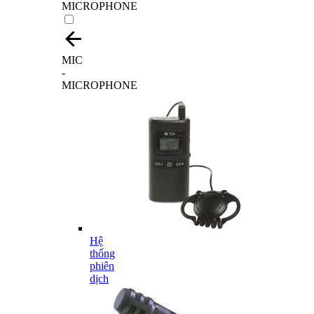
MICROPHONE
MIC
-
MICROPHONE
Hệ
thống
phiên
dịch