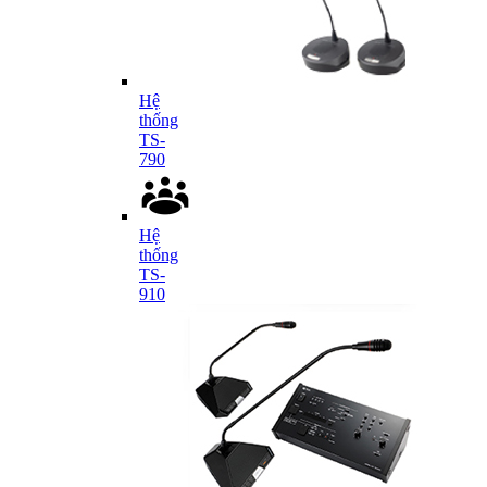
Hệ
thống
TS-
790
Hệ
thống
TS-
910