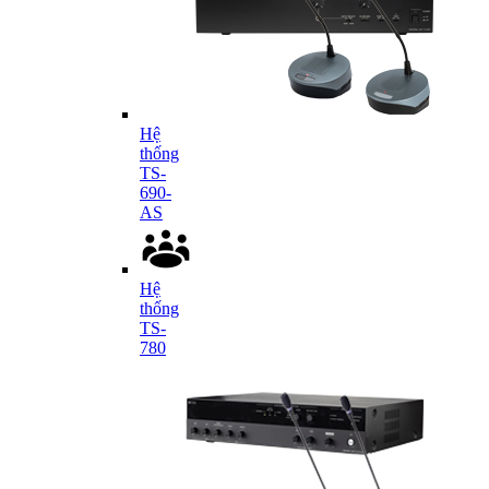
Hệ
thống
TS-
690-
AS
Hệ
thống
TS-
780