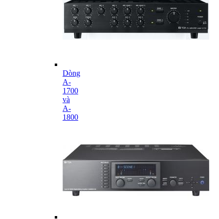
Dòng
A-
1700
và
A-
1800