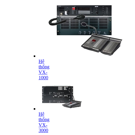
Hệ
thống
VX-
1000
Hệ
thống
VX-
3000