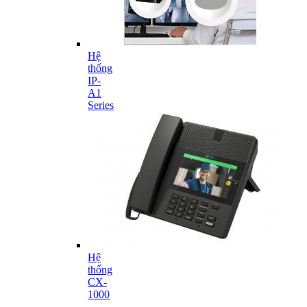
Hệ
thống
IP-
A1
Series
Hệ
thống
CX-
1000