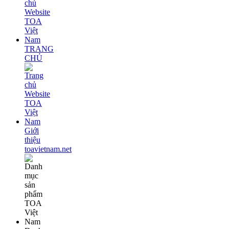
TRANG
CHỦ
Giới
thiệu
toavietnam.net