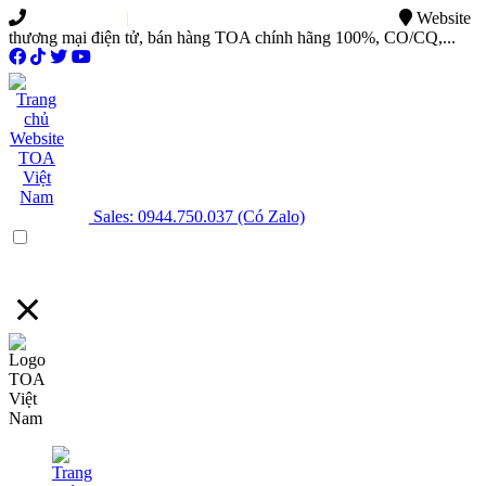
0949.015.886
|
0944.750.037
sales@ttsvietnam.vn
Website
thương mại điện tử, bán hàng TOA chính hãng 100%, CO/CQ,...
Sales: 0944.750.037 (Có Zalo)
Menu