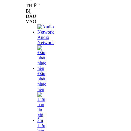
THIẾT
BỊ
ĐẦU
VÀO
Audio
Network
Đầu
phát
nhạc
nền
Lưu
bản