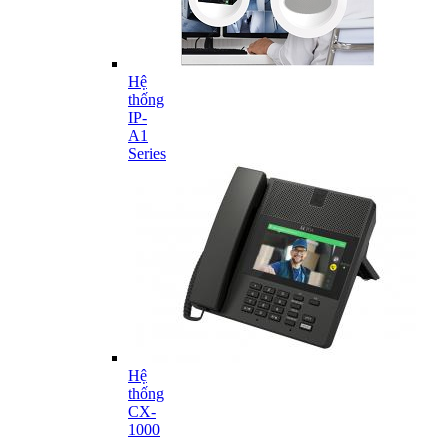
Hệ
thống
IP-
A1
Series
Hệ
thống
CX-
1000