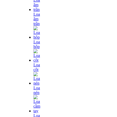
Loa
âm
trần
Loa
hộp
Loa
cột
Loa
nén
Loa