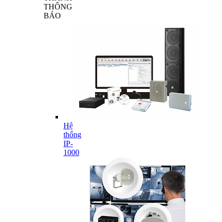
THÔNG
BÁO
Hệ
thống
IP-
1000