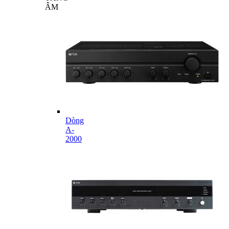
ÂM
Dòng
A-
2000