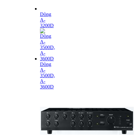
Dòng
A-
3200D
Dòng
A-
3500D,
A-
3600D