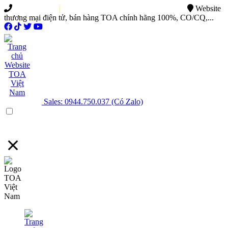
0949.015.886
|
0944.750.037
sales@ttsvietnam.vn
Website
thương mại điện tử, bán hàng TOA chính hãng 100%, CO/CQ,...
Sales: 0944.750.037 (Có Zalo)
Menu