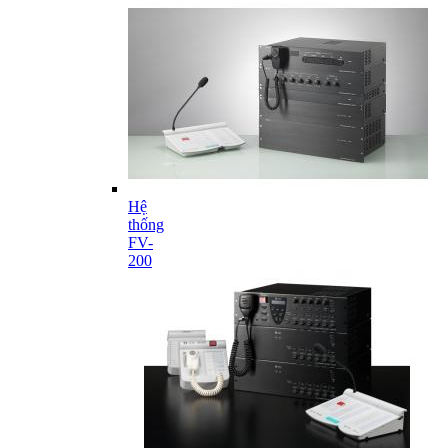
Hệ
thống
FV-
200