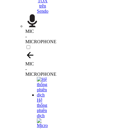
MIC
-
MICROPHONE
MIC
-
MICROPHONE
Hệ
thống
phiên
dịch