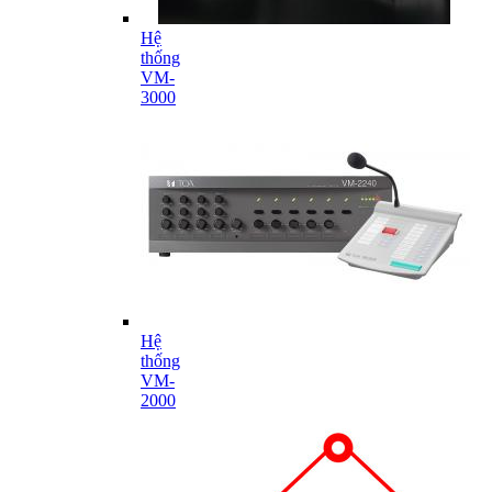
Hệ
thống
VM-
3000
Hệ
thống
VM-
2000