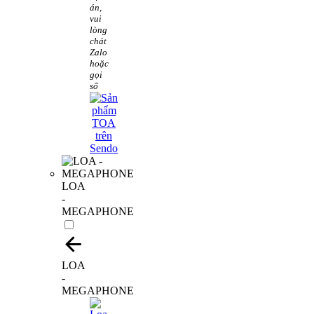
án,
vui
lòng
chát
Zalo
hoặc
gọi
số
LOA
-
MEGAPHONE
LOA
-
MEGAPHONE