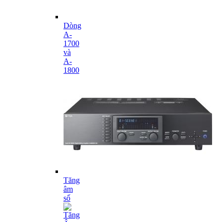
Dòng
A-
1700
và
A-
1800
Tăng
âm
số