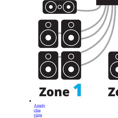
Amply
chia
vùng