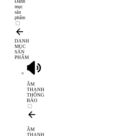
Danh
mục
sản
phẩm
DANH
MỤC
SẢN
PHẨM
ÂM
THANH
THÔNG
BÁO
ÂM
THANH