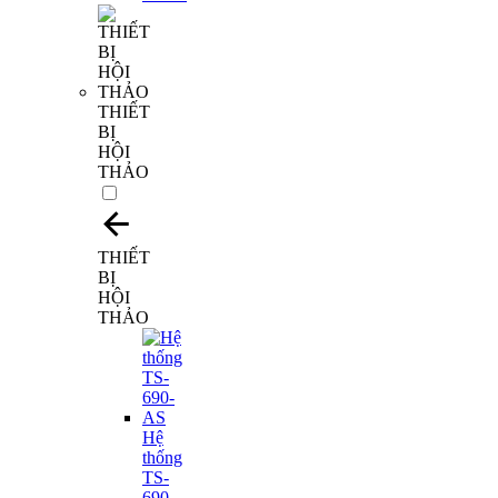
THIẾT
BỊ
HỘI
THẢO
THIẾT
BỊ
HỘI
THẢO
Hệ
thống
TS-
690-