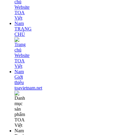
TRANG
CHỦ
Giới
thiệu
toavietnam.net