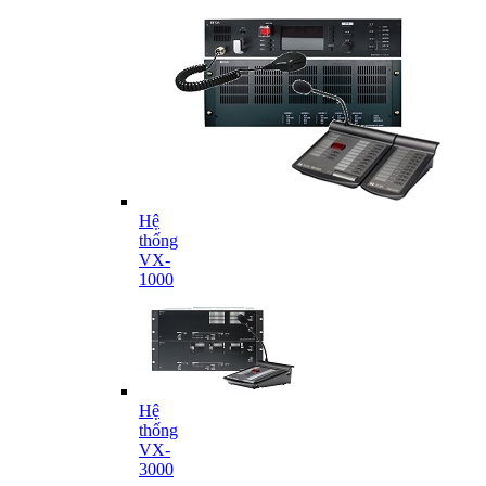
Hệ
thống
VX-
1000
Hệ
thống
VX-
3000