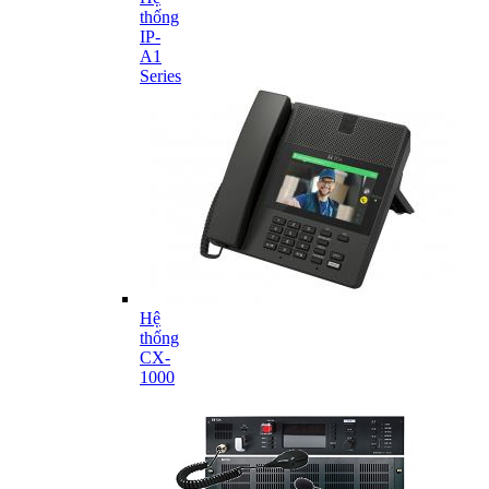
thống
IP-
A1
Series
Hệ
thống
CX-
1000