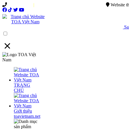
0949.015.886
|
0944.750.037
sales@ttsvietnam.vn
Website t
Sal
Menu
TRANG
CHỦ
Giới thiệu
toavietnam.net