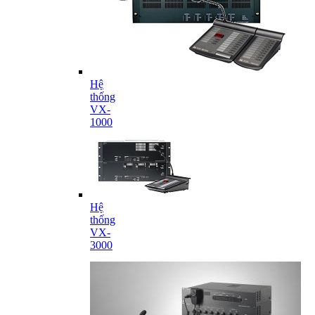
Hệ
thống
VX-
1000
Hệ
thống
VX-
3000