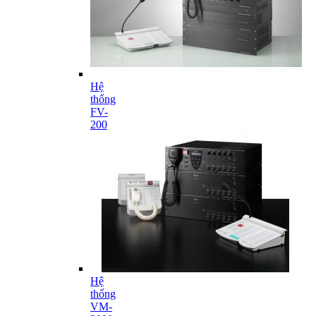
Hệ
thống
FV-
200
Hệ
thống
VM-