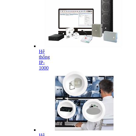
Hệ
thống
IP-
1000
Hệ