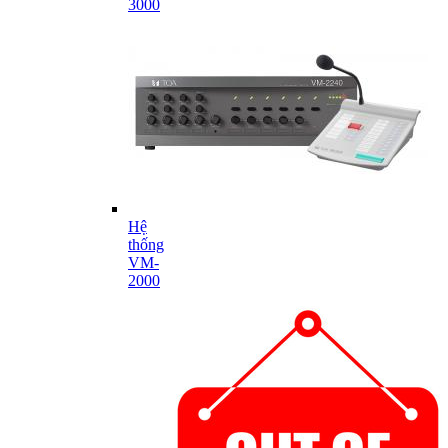
3000
Hệ
thống
VM-
2000