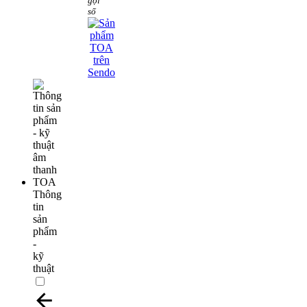
gọi
số
Thông
tin
sản
phẩm
-
kỹ
thuật