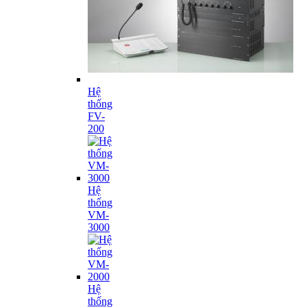
Hệ
thống
FV-
200
Hệ
thống
VM-
3000
Hệ
thống