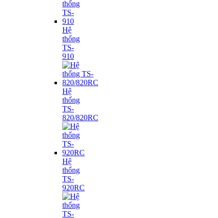
Hệ
thống
TS-
910
Hệ
thống
TS-
820/820RC
Hệ
thống
TS-
920RC