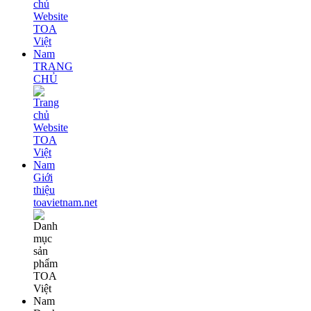
TRANG
CHỦ
Giới
thiệu
toavietnam.net