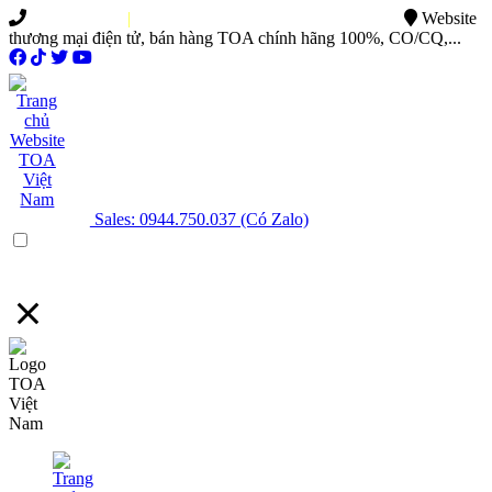
0949.015.886
|
0944.750.037
sales@ttsvietnam.vn
Website
thương mại điện tử, bán hàng TOA chính hãng 100%, CO/CQ,...
Sales: 0944.750.037 (Có Zalo)
Menu