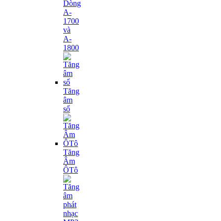
Dòng
A-
1700
và
A-
1800
Tăng
âm
số
Tăng
Âm
ÔTô